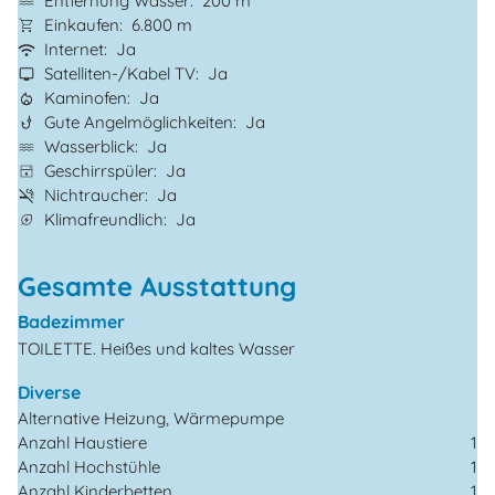
Entfernung Wasser
200 m
Einkaufen
6.800 m
Internet
Ja
Satelliten-/Kabel TV
Ja
Kaminofen
Ja
Gute Angelmöglichkeiten
Ja
Wasserblick
Ja
Geschirrspüler
Ja
Nichtraucher
Ja
Klimafreundlich
Ja
Gesamte Ausstattung
Badezimmer
TOILETTE. Heißes und kaltes Wasser
Diverse
Alternative Heizung, Wärmepumpe
Anzahl Haustiere
1
Anzahl Hochstühle
1
Anzahl Kinderbetten
1