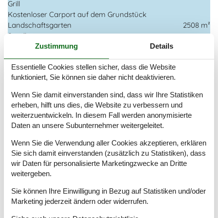
Grill
Kostenloser Carport auf dem Grundstück
Landschaftsgarten
2508 m²
Sandkiste
Zustimmung
Details
Drinnen
Kaminofen
Essentielle Cookies stellen sicher, dass die Website
funktioniert, Sie können sie daher nicht deaktivieren.
Elektrogeräte
Wenn Sie damit einverstanden sind, dass wir Ihre Statistiken
1 DVD
erheben, hilft uns dies, die Website zu verbessern und
1 Fernseher
weiterzuentwickeln. In diesem Fall werden anonymisierte
DK-DR1/TV2
Daten an unsere Subunternehmer weitergeleitet.
Flachbildfernseher
32
Internet (drahtlos)
Wenn Sie die Verwendung aller Cookies akzeptieren, erklären
Radio
Sie sich damit einverstanden (zusätzlich zu Statistiken), dass
wir Daten für personalisierte Marketingzwecke an Dritte
In der Nähe
weitergeben.
Die nächste Stadt
9,9 km
Sie können Ihre Einwilligung in Bezug auf Statistiken und/oder
Entf. zum Wasser/Baden
200 m
Marketing jederzeit ändern oder widerrufen.
Entfernung Einkauf
6,8 km
Entfernung zu Angelmöglichkeiten
200 m