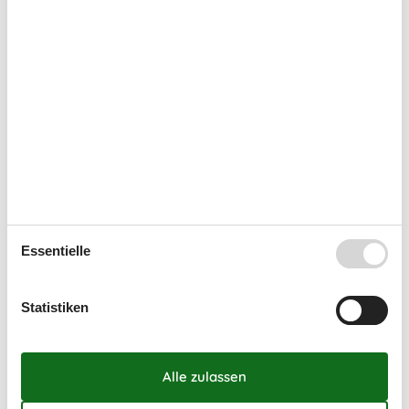
September 2026
Mo
Di
Mi
Do
Fr
Sa
So
36
1
2
3
4
5
6
37
7
8
9
10
11
12
13
38
14
15
16
17
18
19
20
39
21
22
23
24
25
26
27
40
28
29
30
41
Essentielle
Oktober 2026
Mo
Di
Mi
Do
Fr
Sa
So
Statistiken
40
1
2
3
4
41
5
6
7
8
9
10
11
42
12
13
14
15
16
17
18