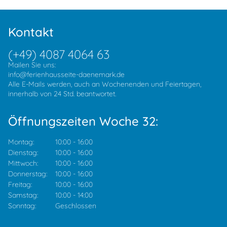
Kontakt
(+49) 4087 4064 63
Mailen Sie uns:
info@ferienhausseite-daenemark.de
Alle E-Mails werden, auch an Wochenenden und Feiertagen,
innerhalb von 24 Std. beantwortet.
Öffnungszeiten Woche 32:
Montag:
10:00
-
16:00
Dienstag:
10:00
-
16:00
Mittwoch:
10:00
-
16:00
Donnerstag:
10:00
-
16:00
Freitag:
10:00
-
16:00
Samstag:
10:00
-
14:00
Sonntag:
Geschlossen