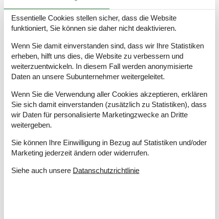
Ausblick
Essentielle Cookies stellen sicher, dass die Website
Meerblick vom Ferienhaus
funktioniert, Sie können sie daher nicht deaktivieren.
Meerblick vom Standort
Wenn Sie damit einverstanden sind, dass wir Ihre Statistiken
Bitte beachten
erheben, hilft uns dies, die Website zu verbessern und
Keine Jugendgruppen auf Anfrage
weiterzuentwickeln. In diesem Fall werden anonymisierte
Rauchen ist verboten
Daten an unsere Subunternehmer weitergeleitet.
Draußen
Wenn Sie die Verwendung aller Cookies akzeptieren, erklären
Balkon
Sie sich damit einverstanden (zusätzlich zu Statistiken), dass
Geschäft
4 km
wir Daten für personalisierte Marketingzwecke an Dritte
Grill
1
weitergeben.
Größe des Grundstücks
3000 m²
Sie können Ihre Einwilligung in Bezug auf Statistiken und/oder
Meer
1 km
Marketing jederzeit ändern oder widerrufen.
Naturstandort
Parkplatz beim Haus
Siehe auch unsere
Datanschutzrichtlinie
Überdachte Terrasse
Einrichtung
2 Ebenen