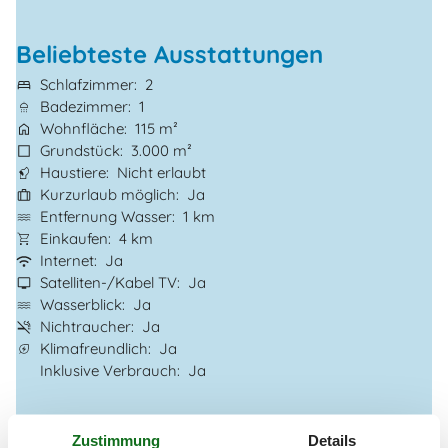
Beliebteste Ausstattungen
Schlafzimmer
2
Badezimmer
1
Wohnfläche
115 m²
Grundstück
3.000 m²
Haustiere
Nicht erlaubt
Kurzurlaub möglich
Ja
Entfernung Wasser
1 km
Einkaufen
4 km
Internet
Ja
Satelliten-/Kabel TV
Ja
Wasserblick
Ja
Nichtraucher
Ja
Klimafreundlich
Ja
Inklusive Verbrauch
Ja
Gesamte Ausstattung
Zustimmung
Details