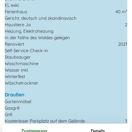
EL exkl.
Ferienhaus
40 m²
Gericht, deutsch und skandinavisch
Haustiere Ja
2
Heizung, Elektroheizung
In der Nähe des Waldes gelegen
Renoviert
2021
Self-Service-Check-in
Staubsauger
Waschmaschine
Wasser inkl.
Winterfest
Wäschetrockner
Draußen
Gartenmöbel
Gasgrill
Grill
Kostenloser Parkplatz auf dem Gelände
3
Ungestörtes Gelände
Zustimmung
Details