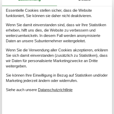
Drinnen
Essentielle Cookies stellen sicher, dass die Website
Rauchmelder
funktioniert, Sie können sie daher nicht deaktivieren.
Teilweise Fußbodenheizung
Wenn Sie damit einverstanden sind, dass wir Ihre Statistiken
Elektrogeräte
erheben, hilft uns dies, die Website zu verbessern und
1 Fernseher
weiterzuentwickeln. In diesem Fall werden anonymisierte
DK-DR1/TV2
Daten an unsere Subunternehmer weitergeleitet.
Internet (drahtlos)
Wenn Sie die Verwendung aller Cookies akzeptieren, erklären
In der Nähe
Sie sich damit einverstanden (zusätzlich zu Statistiken), dass
wir Daten für personalisierte Marketingzwecke an Dritte
Die nächste Stadt
4 km
weitergeben.
Entf. zum Wasser/Baden
6 km
Entfernung Einkauf
4 km
Sie können Ihre Einwilligung in Bezug auf Statistiken und/oder
Entfernung zu alt. Wasser/Baden
1,3 km
Marketing jederzeit ändern oder widerrufen.
Entfernung zu Angelmöglichkeiten
1,3 km
Markierter Wanderweg
10 m
Siehe auch unsere
Datanschutzrichtlinie
Mountainbikeroute 5-10 km
5 km
Nächstes Restaurant
2 km
Konzepte