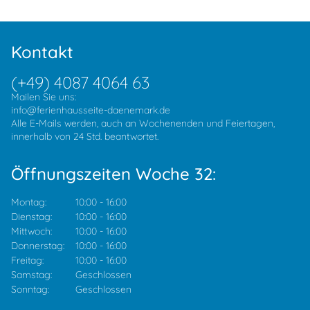
Kontakt
(+49) 4087 4064 63
Mailen Sie uns:
info@ferienhausseite-daenemark.de
Alle E-Mails werden, auch an Wochenenden und Feiertagen,
innerhalb von 24 Std. beantwortet.
Öffnungszeiten Woche 32:
Montag:
10:00
-
16:00
Dienstag:
10:00
-
16:00
Mittwoch:
10:00
-
16:00
Donnerstag:
10:00
-
16:00
Freitag:
10:00
-
16:00
Samstag:
Geschlossen
Sonntag:
Geschlossen