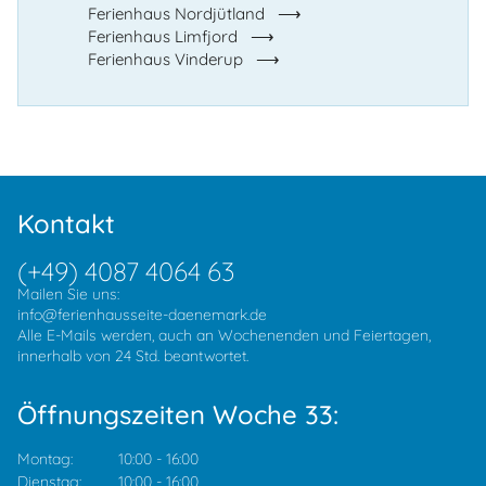
Ferienhaus Nordjütland
Ferienhaus Limfjord
Ferienhaus Vinderup
Kontakt
(+49) 4087 4064 63
Mailen Sie uns:
info@ferienhausseite-daenemark.de
Alle E-Mails werden, auch an Wochenenden und Feiertagen,
innerhalb von 24 Std. beantwortet.
Öffnungszeiten Woche 33:
Montag:
10:00
-
16:00
Dienstag:
10:00
-
16:00