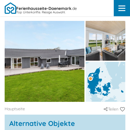
Ferienhausseite-Daenemark
.de
Top Unterkünfte. Riesige Auswahl.
Hauptseite
Teilen
Alternative Objekte