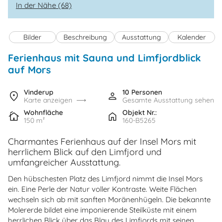
In der Nähe (68)
Bilder
Beschreibung
Ausstattung
Kalender
Ferienhaus mit Sauna und Limfjordblick
auf Mors
Vinderup
10 Personen
Karte anzeigen
Gesamte Ausstattung sehen
Wohnfläche
Objekt Nr.:
150 m²
160-B5265
Charmantes Ferienhaus auf der Insel Mors mit
herrlichem Blick auf den Limfjord und
umfangreicher Ausstattung.
Den hübschesten Platz des Limfjord nimmt die Insel Mors
ein. Eine Perle der Natur voller Kontraste. Weite Flächen
wechseln sich ab mit sanften Moränenhügeln. Die bekannte
Molererde bildet eine imponierende Steilküste mit einem
herrlichen Blick über das Blau des Limfjords mit seinen