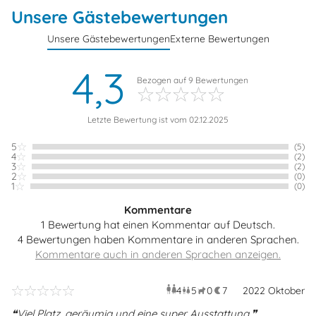
Unsere Gästebewertungen
Unsere Gästebewertungen
Externe Bewertungen
4,3
Bezogen auf
9
Bewertungen
Letzte Bewertung ist vom 02.12.2025
5
(5)
4
(2)
3
(2)
2
(0)
1
(0)
Kommentare
1 Bewertung hat einen Kommentar auf Deutsch.
4 Bewertungen haben Kommentare in anderen Sprachen.
4
5
0
7
Erwachsene
2022 Oktober
Kinder
Haustiere
Überna
Viel Platz, geräumig und eine super Ausstattung.