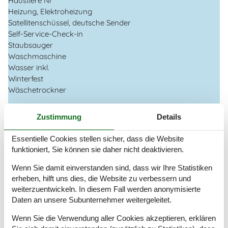
Haustiere Nr
Heizung, Elektroheizung
Satellitenschüssel, deutsche Sender
Self-Service-Check-in
Staubsauger
Waschmaschine
Wasser inkl.
Winterfest
Wäschetrockner
Draußen
Zustimmung
Details
Gartenmöbel
Grill
Essentielle Cookies stellen sicher, dass die Website
Landschaftsgarten
1100 m²
funktioniert, Sie können sie daher nicht deaktivieren.
Schaukel und Sandkasten
Wenn Sie damit einverstanden sind, dass wir Ihre Statistiken
Drinnen
erheben, hilft uns dies, die Website zu verbessern und
Fußbodenheizung in den Badezimmern
weiterzuentwickeln. In diesem Fall werden anonymisierte
Kaminofen
Daten an unsere Subunternehmer weitergeleitet.
Wenn Sie die Verwendung aller Cookies akzeptieren, erklären
Elektrogeräte