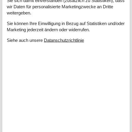
Sie sich damit einverstanden (zusätzlich zu Statistiken), dass
1 DVD
wir Daten für personalisierte Marketingzwecke an Dritte
1 Fernseher
weitergeben.
Beamer
DK-DR1/TV2
Sie können Ihre Einwilligung in Bezug auf Statistiken und/oder
Internet (drahtlos)
Marketing jederzeit ändern oder widerrufen.
Smart TV
Siehe auch unsere
Datanschutzrichtlinie
Stereoanlage und CD
In der Nähe
Entf. zum Wasser/Baden
400 m
Entfernung Einkauf
3 km
Nächstes Restaurant
6 km
Konzepte
Aktivitätshaus
Energiesparhaus
Haustierfrei
Nahe am Meer
Rauchfreies Haus
Küche