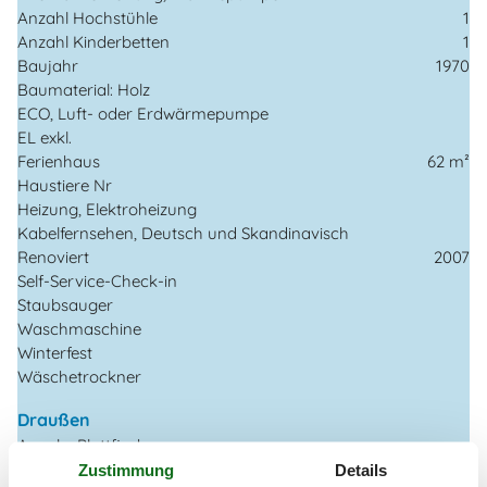
Anzahl Hochstühle
1
Anzahl Kinderbetten
1
Baujahr
1970
Baumaterial: Holz
ECO, Luft- oder Erdwärmepumpe
EL exkl.
Ferienhaus
62 m²
Haustiere Nr
Heizung, Elektroheizung
Kabelfernsehen, Deutsch und Skandinavisch
Renoviert
2007
Self-Service-Check-in
Staubsauger
Waschmaschine
Winterfest
Wäschetrockner
Draußen
Angeln, Plattfisch
Gartenmöbel
Zustimmung
Details