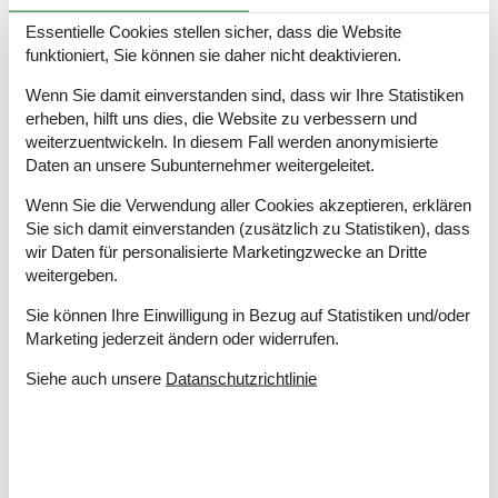
Grill
Kostenloser Parkplatz auf dem Gelände
3
Essentielle Cookies stellen sicher, dass die Website
funktioniert, Sie können sie daher nicht deaktivieren.
Kugelgrill
Naturgrundstück
1067 m²
Wenn Sie damit einverstanden sind, dass wir Ihre Statistiken
erheben, hilft uns dies, die Website zu verbessern und
Drinnen
weiterzuentwickeln. In diesem Fall werden anonymisierte
Fußbodenheizung im Badezimmer
Daten an unsere Subunternehmer weitergeleitet.
Kaminofen
Rauchmelder
Wenn Sie die Verwendung aller Cookies akzeptieren, erklären
Sie sich damit einverstanden (zusätzlich zu Statistiken), dass
Elektrogeräte
wir Daten für personalisierte Marketingzwecke an Dritte
1 Fernseher
weitergeben.
Internet (drahtlos)
Sie können Ihre Einwilligung in Bezug auf Statistiken und/oder
In der Nähe
Marketing jederzeit ändern oder widerrufen.
Die nächste Stadt
7 km
Siehe auch unsere
Datanschutzrichtlinie
Entf. zum Wasser/Baden
200 m
Entfernung Einkauf
7 km
Nächstes Restaurant
7 km
Konzepte