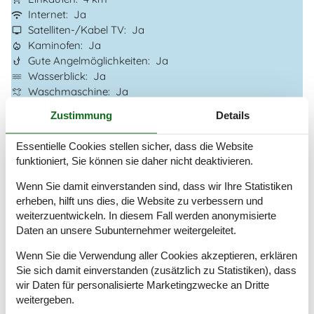
Internet
Ja
Satelliten-/Kabel TV
Ja
Kaminofen
Ja
Gute Angelmöglichkeiten
Ja
Wasserblick
Ja
Waschmaschine
Ja
Trockner
Ja
Zustimmung
Details
Geschirrspüler
Ja
Nichtraucher
Ja
Essentielle Cookies stellen sicher, dass die Website
Klimafreundlich
Ja
funktioniert, Sie können sie daher nicht deaktivieren.
Wenn Sie damit einverstanden sind, dass wir Ihre Statistiken
Gesamte Ausstattung
erheben, hilft uns dies, die Website zu verbessern und
weiterzuentwickeln. In diesem Fall werden anonymisierte
Hausinfo.
Daten an unsere Subunternehmer weitergeleitet.
2 x WC
Anzahl der Kinder
2
Wenn Sie die Verwendung aller Cookies akzeptieren, erklären
Anzahl Erw.
6
Sie sich damit einverstanden (zusätzlich zu Statistiken), dass
Anzahl Haustiere
1
wir Daten für personalisierte Marketingzwecke an Dritte
Baujahr
2024
weitergeben.
Dusche