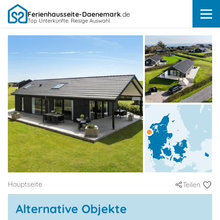
Ferienhausseite-Daenemark
.de
Top Unterkünfte. Riesige Auswahl.
Hauptseite
Teilen
Alternative Objekte