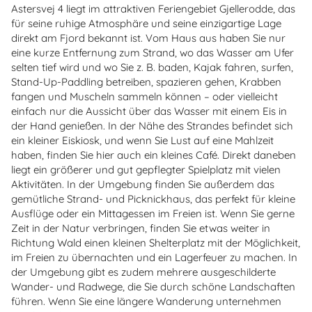
Astersvej 4 liegt im attraktiven Feriengebiet Gjellerodde, das
für seine ruhige Atmosphäre und seine einzigartige Lage
direkt am Fjord bekannt ist. Vom Haus aus haben Sie nur
eine kurze Entfernung zum Strand, wo das Wasser am Ufer
selten tief wird und wo Sie z. B. baden, Kajak fahren, surfen,
Stand-Up-Paddling betreiben, spazieren gehen, Krabben
fangen und Muscheln sammeln können – oder vielleicht
einfach nur die Aussicht über das Wasser mit einem Eis in
der Hand genießen. In der Nähe des Strandes befindet sich
ein kleiner Eiskiosk, und wenn Sie Lust auf eine Mahlzeit
haben, finden Sie hier auch ein kleines Café. Direkt daneben
liegt ein größerer und gut gepflegter Spielplatz mit vielen
Aktivitäten. In der Umgebung finden Sie außerdem das
gemütliche Strand- und Picknickhaus, das perfekt für kleine
Ausflüge oder ein Mittagessen im Freien ist. Wenn Sie gerne
Zeit in der Natur verbringen, finden Sie etwas weiter in
Richtung Wald einen kleinen Shelterplatz mit der Möglichkeit,
im Freien zu übernachten und ein Lagerfeuer zu machen. In
der Umgebung gibt es zudem mehrere ausgeschilderte
Wander- und Radwege, die Sie durch schöne Landschaften
führen. Wenn Sie eine längere Wanderung unternehmen