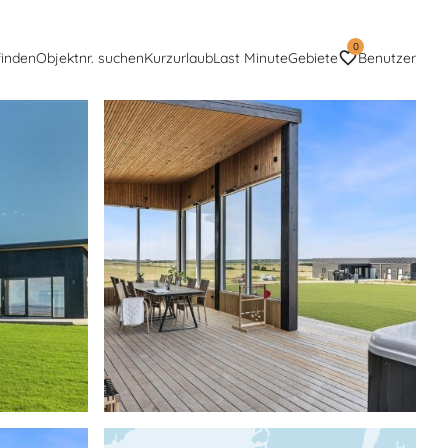
0
finden
Objektnr. suchen
Kurzurlaub
Last Minute
Gebiete
Benutzer