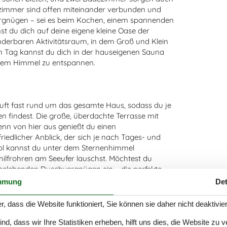
zimmer sind offen miteinander verbunden und
ergnügen – sei es beim Kochen, einem spannenden
st du dich auf deine eigene kleine Oase der
nderbaren Aktivitätsraum, in dem Groß und Klein
en Tag kannst du dich in der hauseigenen Sauna
eiem Himmel zu entspannen.
äuft fast rund um das gesamte Haus, sodass du je
 findest. Die große, überdachte Terrasse mit
enn von hier aus genießt du einen
edlicher Anblick, der sich je nach Tages- und
ool kannst du unter dem Sternenhimmel
ilfrohren am Seeufer lauschst. Möchtest du
m belebenden Duschvergnügen ein – die perfekte
tage hier laden sowohl zum Entspannen, Spielen
mmung
Det
mel ein.
r, dass die Website funktioniert, Sie können sie daher nicht deaktivie
d, dass wir Ihre Statistiken erheben, hilft uns dies, die Website zu 