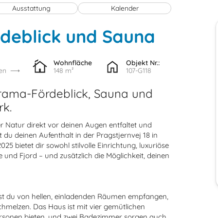
Ausstattung
Kalender
rdeblick und Sauna
Wohnfläche
Objekt Nr.:
en
148 m²
107-G118
rama-Fördeblick, Sauna und
k.
r Natur direkt vor deinen Augen entfaltet und
u deinen Aufenthalt in der Pragstjernvej 18 in
 bietet dir sowohl stilvolle Einrichtung, luxuriöse
e und Fjord – und zusätzlich die Möglichkeit, deinen
irst du von hellen, einladenden Räumen empfangen,
chmelzen. Das Haus ist mit vier gemütlichen
Personen bieten, und zwei Badezimmer sorgen auch