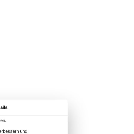
ails
ren.
verbessern und