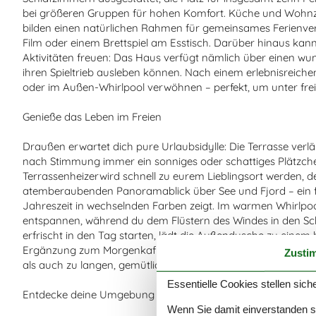
bei größeren Gruppen für hohen Komfort. Küche und Wohn
bilden einen natürlichen Rahmen für gemeinsames Ferienv
Film oder einem Brettspiel am Esstisch. Darüber hinaus kann
Aktivitäten freuen: Das Haus verfügt nämlich über einen wu
ihren Spieltrieb ausleben können. Nach einem erlebnisreich
oder im Außen-Whirlpool verwöhnen – perfekt, um unter fr
Genieße das Leben im Freien
Draußen erwartet dich pure Urlaubsidylle: Die Terrasse verl
nach Stimmung immer ein sonniges oder schattiges Plätzchen
Terrassenheizerwird schnell zu eurem Lieblingsort werden, d
atemberaubenden Panoramablick über See und Fjord – ein fri
Jahreszeit in wechselnden Farben zeigt. Im warmen Whirlp
entspannen, während du dem Flüstern des Windes in den Sch
erfrischt in den Tag starten, lädt die Außendusche zu eine
Ergänzung zum Morgenkaffee auf der Terrasse. Die Urlaubs
Zusti
als auch zu langen, gemütlichen Mahlzeiten unter freiem Him
Essentielle Cookies stellen siche
Entdecke deine Umgebung
Wenn Sie damit einverstanden sin