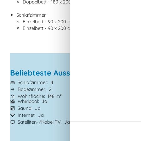
Doppelbett - 180 x 200 cm
Schlafzimmer
Einzelbett - 90 x 200 cm
Einzelbett - 90 x 200 cm
Beliebteste Ausstattungen
Schlafzimmer
4
Grundstück
1.45
Badezimmer
2
Haustiere
2
Wohnfläche
148 m²
Kurzurlaub mögl
Whirlpool
Ja
Gute Angelmöglic
Ja
Sauna
Ja
Wasserblick
Ja
Internet
Ja
Waschmaschine
Satelliten-/Kabel TV
Ja
Trockner
Ja