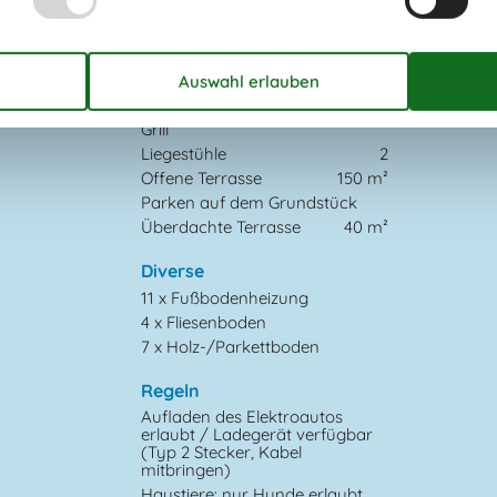
Draußen
Dusche im Freien
Gartenmöbel
Grill
Liegestühle
2
Offene Terrasse
150 m²
Parken auf dem Grundstück
Überdachte Terrasse
40 m²
Diverse
11 x Fußbodenheizung
4 x Fliesenboden
7 x Holz-/Parkettboden
Regeln
Aufladen des Elektroautos
erlaubt / Ladegerät verfügbar
(Typ 2 Stecker, Kabel
mitbringen)
Haustiere: nur Hunde erlaubt