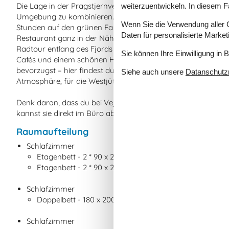
Die Lage in der Pragstjernvej 18 bietet dir zahlreiche Möglichk
weiterzuentwickeln. In diesem F
Umgebung zu kombinieren. Nur wenige Minuten entfernt befin
Wenn Sie die Verwendung aller Co
Stunden auf den grünen Fairways verbringen kannst, und w
Daten für personalisierte Marke
Restaurant ganz in der Nähe. Wenn du die Umgebung noch w
Radtour entlang des Fjords oder ein Ausflug in die Stadt L
Sie können Ihre Einwilligung in 
Cafés und einem schönen Hafenambiente lockt. Egal ob du r
bevorzugst – hier findest du alles direkt vor deiner Haustür, e
Siehe auch unsere
Datanschutzri
Atmosphäre, für die Westjütland bekannt ist.
Denk daran, dass du bei Vejlby Klit jederzeit Bollerwagen, 
kannst sie direkt im Büro abholen und nach deinem Urlaub 
Raumaufteilung
Schlafzimmer
Etagenbett - 2 * 90 x 200 cm
Etagenbett - 2 * 90 x 200 cm
Schlafzimmer
Doppelbett - 180 x 200 cm
Schlafzimmer