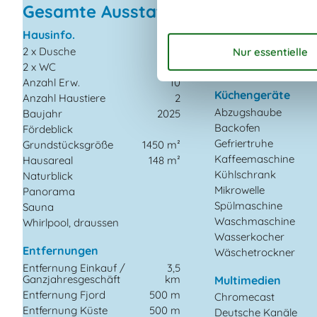
Gesamte Ausstattung
Hausinfo.
Energie/Heizung
2 x Dusche
Elektroheizung
2 x WC
Wärmepumpe
Anzahl Erw.
10
Küchengeräte
Anzahl Haustiere
2
Abzugshaube
Baujahr
2025
Backofen
Fördeblick
Gefriertruhe
Grundstücksgröße
1450 m²
Kaffeemaschine
Hausareal
148 m²
Kühlschrank
Naturblick
Mikrowelle
Panorama
Spülmaschine
Sauna
Waschmaschine
Whirlpool, draussen
Wasserkocher
Entfernungen
Wäschetrockner
Entfernung Einkauf /
3,5
Ganzjahresgeschäft
km
Multimedien
Entfernung Fjord
500 m
Chromecast
Entfernung Küste
500 m
Deutsche Kanäle