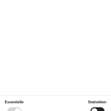
0 m²
Entfernung Wasser
500 m
Einkaufen
3.500 m
ich
Ja
hkeiten
Geschirrspüler
Ja
Nichtraucher
Ja
Ladestation für Elektroauto
Ja
Ja
Klimafreundlich
Ja
Essentielle
Statistiken