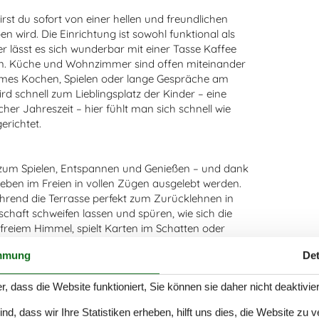
irst du sofort von einer hellen und freundlichen
wird. Die Einrichtung ist sowohl funktional als
ässt es sich wunderbar mit einer Tasse Kaffee
nen. Küche und Wohnzimmer sind offen miteinander
mes Kochen, Spielen oder lange Gespräche am
d schnell zum Lieblingsplatz der Kinder – eine
er Jahreszeit – hier fühlt man sich schnell wie
erichtet.
z zum Spielen, Entspannen und Genießen – und dank
eben im Freien in vollen Zügen ausgelebt werden.
ährend die Terrasse perfekt zum Zurücklehnen in
schaft schweifen lassen und spüren, wie sich die
r freiem Himmel, spielt Karten im Schatten oder
ise. Der kurze Weg zum Strand lädt zu spontanen
mmung
Det
iergang am Wasser oder das Bauen von Sandburgen
ord glitzert.
r, dass die Website funktioniert, Sie können sie daher nicht deaktivie
d, dass wir Ihre Statistiken erheben, hilft uns dies, die Website zu 
iet, in dem die Natur die Hauptrolle spielt. Vom