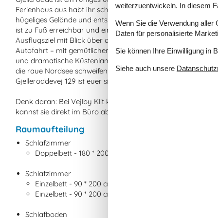
weiterzuentwickeln. In diesem F
Ferienhaus aus habt ihr schnellen Zugang zu einer wunde
hügeliges Gelände und entspannten Fahrradtouren mit Blick a
Wenn Sie die Verwendung aller Co
ist zu Fuß erreichbar und ein echtes Highlight für Kinder, w
Daten für personalisierte Marke
Ausflugsziel mit Blick über den Limfjord bietet. Wer Lust auf
Autofahrt – mit gemütlichen Cafés, besonderen Läden und
Sie können Ihre Einwilligung in 
und dramatische Küstenlandschaften findet ihr am Bovbjerg 
Siehe auch unsere
Datanschutzri
die raue Nordsee schweifen lassen könnt. Egal, welche Urlau
Gjelleroddevej 129 ist euer sicherer und behaglicher Ausgang
Denk daran: Bei Vejlby Klit kannst du jederzeit Bollerwagen,
kannst sie direkt im Büro abholen und nach dem Urlaub wie
Raumaufteilung
Schlafzimmer
Doppelbett - 180 * 200 cm
Schlafzimmer
Einzelbett - 90 * 200 cm
Einzelbett - 90 * 200 cm
Schlafboden