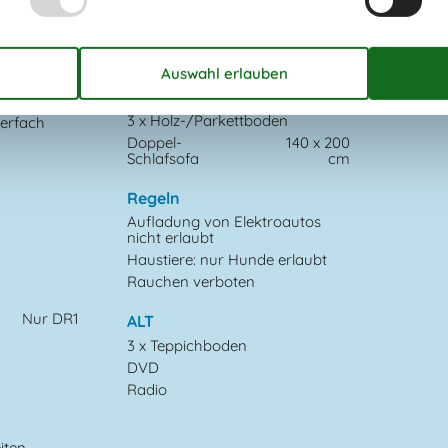
Parken auf dem Grundstück
Sonnenschirm
1
Diverse
2 x Fliesenboden
3 x Holz-/Parkettboden
erfach
Doppel-
140 x 200
Schlafsofa
cm
Regeln
Aufladung von Elektroautos
nicht erlaubt
Haustiere: nur Hunde erlaubt
Rauchen verboten
Nur DR1
ALT
3 x Teppichboden
DVD
Radio
iten