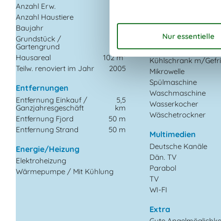
Anzahl Erw.
6
Bügelbrett
Anzahl Haustiere
1
Bügeleisen
Baujahr
1968
Herd
Grundstück /
1050
Kaffeemaschine
Gartengrund
m²
Kochplatten
Hausareal
102 m²
Kühlschrank m/Gefri
Teilw. renoviert im Jahr
2005
Mikrowelle
Spülmaschine
Entfernungen
Waschmaschine
Entfernung Einkauf /
5,5
Wasserkocher
Ganzjahresgeschäft
km
Wäschetrockner
Entfernung Fjord
50 m
Entfernung Strand
50 m
Multimedien
Deutsche Kanäle
Energie/Heizung
Dän. TV
Elektroheizung
Parabol
Wärmepumpe / Mit Kühlung
TV
WI-FI
Extra
Gute Angelmöglichke