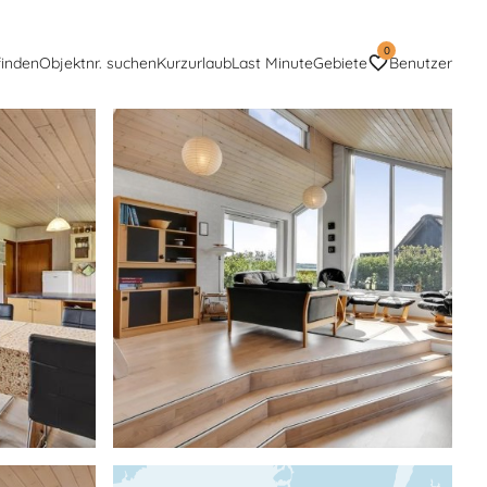
0
finden
Objektnr. suchen
Kurzurlaub
Last Minute
Gebiete
Benutzer