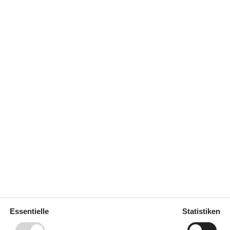
0 m²
Entfernung Wasser
50 m
Einkaufen
5.500 m
ich
Nein
Geschirrspüler
Ja
Ja
Nichtraucher
Ja
Klimafreundlich
Ja
Draußen
Essentielle
Statistiken
Gartenmöbel
Grill
Gas