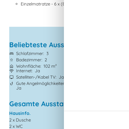
Einzelmatratze - 6 x (80 * 180 cm)
Beliebteste Ausstattungen
Schlafzimmer
3
Grundstück
1.05
Badezimmer
2
Haustiere
1
Wohnfläche
102 m²
Kurzurlaub mögl
Internet
Ja
Klimaanlage
Ja
Satelliten-/Kabel TV
Ja
Waschmaschine
Gute Angelmöglichkeiten
Trockner
Ja
Ja
Gesamte Ausstattung
Hausinfo.
Küchengeräte
2 x Dusche
Abzugshaube
2 x WC
Backofen