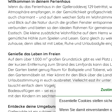
Willkommen in deinem Ferienhaus
Wenn du das Ferienhaus in der Gjelleroddevej 129 betrittst, w
Atmosphäre empfangen, in der Gemütlichkeit großgeschrieben 
auch charmant – und auf dem weichen Sofa im Wohnzimmer l
und Blick auf die Natur durch die großen Fenster entspan
verbunden und bieten so den idealen Rahmen für gemeinsa
Esstisch. Die kleine zusätzliche Wohnfläche auf dem Hems wir
gemütliche Höhle zum Spielen und Lesen. Ganz gleich zu welch
zuhause, denn alles ist mit Liebe, Ruhe und Urlaubsidylle eing
Genieße das Leben im Freien
Auf dem über 1.000 m² großen Grundstück gibt es viel Plat
der kurzen Entfernung zum Strand des Limfjords kann das L
Der Garten bietet genug Raum für Ballspiele und Toberei, w
den Gartenmöbeln ist. Hier könnt ihr den Blick über die Land
Urlaubsstimmung in euch ausbreitet. Vielleicht esst ihr unte
lauscht einfach dem Vogelgezwitscher bei einer frischen Br
Zusti
Badeausflügen ein – sei es ein erfrischender Morgenspaz
mit den Kindern im seichten Wasser, während die Sonne im Fj
Essentielle Cookies stellen siche
Entdecke deine Umgebung
Wenn Sie damit einverstanden sin
Gjellerodde ist ein ruhiges und familienfreundliches Feriengeb