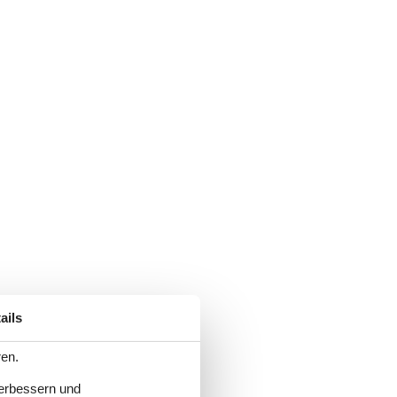
ails
ren.
verbessern und