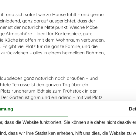
tt und sich sofort wie zu Hause fühlt – und genau
d einladend, ganz darauf ausgerichtet, dass der
r ist der natürliche Mittelpunkt: Weiche Möbel
e Atmosphäre – ideal für Kartenspiele, gute
ie Küche ist offen mit dem Wohnraum verbunden,
 gibt viel Platz für die ganze Familie, und die
 zurückziehen – alles in einem heimeligen Rahmen,
Urlaubsleben ganz natürlich nach draußen – und
htete Terrasse ist den ganzen Tag über ein
 Platz rundherum lädt sie zum Frühstück in der
er Garten ist grün und einladend – mit viel Platz
 Kindern. Zwei- und Vierbeiner fühlen sich hier
mmung
Det
von frisch gemähtem Gras, Kinderlachen und ein
esten Seite an.
r, dass die Website funktioniert, Sie können sie daher nicht deaktivie
d, dass wir Ihre Statistiken erheben, hilft uns dies, die Website zu 
ten am Limfjord – und mit seiner Lage nur wenige