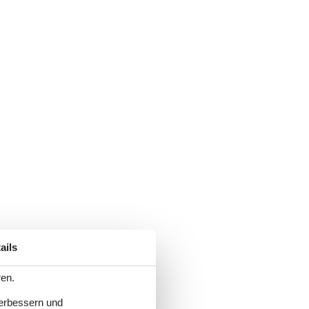
ails
ren.
verbessern und