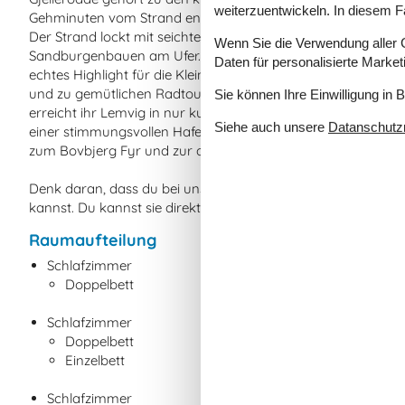
weiterzuentwickeln. In diesem F
Gehminuten vom Strand entfernt ist die Porsevej 49 der perf
Der Strand lockt mit seichtem Wasser und ruhigen Wellen 
Wenn Sie die Verwendung aller Co
Sandburgenbauen am Ufer. Auch der große Naturspielplatz, d
Daten für personalisierte Marke
echtes Highlight für die Kleinsten. Die Umgebung lädt zu 
und zu gemütlichen Radtouren entlang des Wassers ein. Wen
Sie können Ihre Einwilligung in 
erreicht ihr Lemvig in nur kurzer Fahrt – eine charmante Ha
Siehe auch unsere
Datanschutzri
einer stimmungsvollen Hafenpromenade. Und wer noch mehr N
zum Bovbjerg Fyr und zur dramatischen Nordseeküste genau
Denk daran, dass du bei uns von Vejlby Klit jederzeit Bolle
kannst. Du kannst sie direkt im Büro abholen und nach de
Raumaufteilung
Schlafzimmer
Doppelbett
Schlafzimmer
Doppelbett
Einzelbett
Schlafzimmer