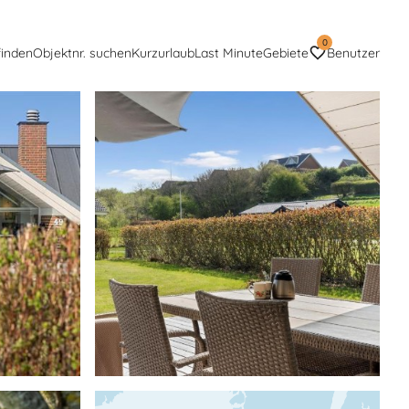
0
finden
Objektnr. suchen
Kurzurlaub
Last Minute
Gebiete
Benutzer