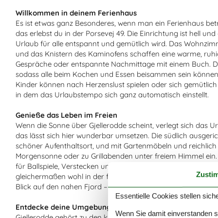
Willkommen in deinem Ferienhaus
Es ist etwas ganz Besonderes, wenn man ein Ferienhaus betri
das erlebst du in der Porsevej 49. Die Einrichtung ist hell un
Urlaub für alle entspannt und gemütlich wird. Das Wohnzimme
und das Knistern des Kaminofens schaffen eine warme, ruhig
Gespräche oder entspannte Nachmittage mit einem Buch. D
sodass alle beim Kochen und Essen beisammen sein können. Es
Kinder können nach Herzenslust spielen oder sich gemütlich
in dem das Urlaubstempo sich ganz automatisch einstellt.
Genieße das Leben im Freien
Wenn die Sonne über Gjellerodde scheint, verlegt sich das 
das lässt sich hier wunderbar umsetzen. Die südlich ausgeric
schöner Aufenthaltsort, und mit Gartenmöbeln und reichlich
Morgensonne oder zu Grillabenden unter freiem Himmel ein. D
für Ballspiele, Verstecken und ausgelassenes Spielen mit den
Zusti
gleichermaßen wohl in der friedlichen Umgebung. Der Duft 
Blick auf den nahen Fjord – so fühlt sich Urlaub von seiner b
Essentielle Cookies stellen siche
Entdecke deine Umgebung
Wenn Sie damit einverstanden sin
Gjellerodde gehört zu den kinderfreundlichsten Feriengebie