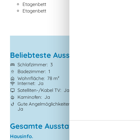
Etagenbett
Etagenbett
Beliebteste Ausstattungen
Schlafzimmer
3
Grundstück
833
Badezimmer
1
Haustiere
2
Wohnfläche
78 m²
Kurzurlaub mögl
Internet
Ja
Klimaanlage
Ja
Satelliten-/Kabel TV
Ja
Waschmaschine
Kaminofen
Ja
Geschirrspüler
J
Gute Angelmöglichkeiten
Nichtraucher
Ja
Ja
Gesamte Ausstattung
Hausinfo.
Küchengeräte