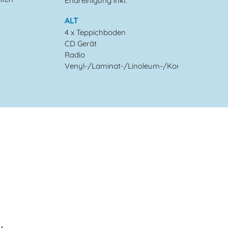
Endreinigung inkl.
ALT
4 x Teppichboden
CD Gerät
Radio
Venyl-/Laminat-/Linoleum-/Korkboden