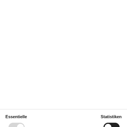
 m²
Entfernung Wasser
250 m
Einkaufen
4 km
ich
Nein
Ladestation für Elektroauto
Ja
Ja
Klimafreundlich
Ja
a
Essentielle
Statistiken
Draußen