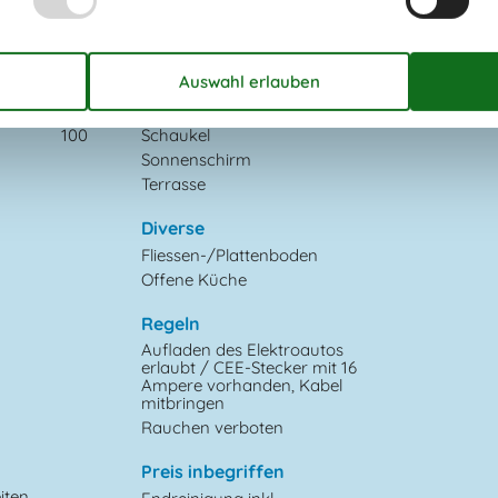
Gartenmöbel
Grill
50
Liegestühle
2
Parken auf dem Grundstück
Sandkiste
100
Schaukel
Sonnenschirm
Terrasse
Diverse
Fliessen-/Plattenboden
Offene Küche
Regeln
Aufladen des Elektroautos
erlaubt / CEE-Stecker mit 16
Ampere vorhanden, Kabel
mitbringen
Rauchen verboten
Preis inbegriffen
iten