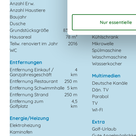
Anzahl Erw.
7
Abzugshaube
Anzahl Haustiere
2
Backofen
Baujahr
1979
Gefriertruhe
Dusche
Herd
Grundstücksgröße
833 m²
Kaffeemaschine
Hausareal
78 m²
Kühlschrank
Teilw. renoviert im Jahr
2016
Mikrowelle
WC
Spülmaschine
Waschmaschine
Entfernungen
Wasserkocher
Entfernung Einkauf /
4
Ganzjahresgeschäft
km
Multimedien
Entfernung Restaurant
250 m
Deutsche Kanäle
Entfernung Schwimmhalle
5 km
Dän. TV
Entfernung Strand
250 m
Parabol
Entfernung zum
4,5
TV
Golfplatz
km
WI-FI
Energie/Heizung
Extra
Elektroheizung
Golf-Urlaub
Kaminofen
Gute Angelmöglichke