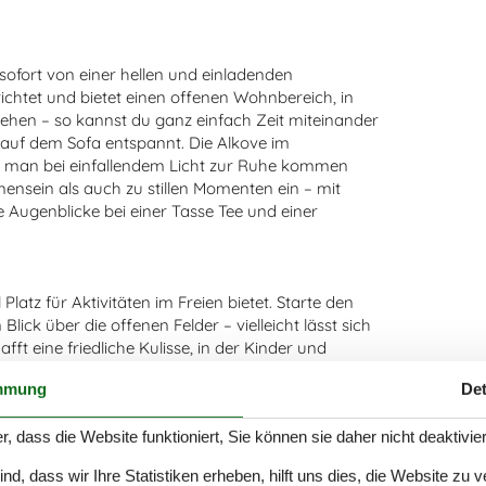
 sofort von einer hellen und einladenden
htet und bietet einen offenen Wohnbereich, in
en – so kannst du ganz einfach Zeit miteinander
 auf dem Sofa entspannt. Die Alkove im
o man bei einfallendem Licht zur Ruhe kommen
ensein als auch zu stillen Momenten ein – mit
e Augenblicke bei einer Tasse Tee und einer
latz für Aktivitäten im Freien bietet. Starte den
ick über die offenen Felder – vielleicht lässt sich
ft eine friedliche Kulisse, in der Kinder und
ras liegen oder in den Himmel schauen – hier ist
mmung
Det
rill anzuwerfen und den Tag mit einem leckeren
d die Luft in Gjellerodde sind einfach besonders –
r, dass die Website funktioniert, Sie können sie daher nicht deaktivie
sich zu lassen.
d, dass wir Ihre Statistiken erheben, hilft uns dies, die Website zu 