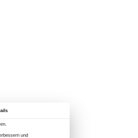
ails
ren.
verbessern und