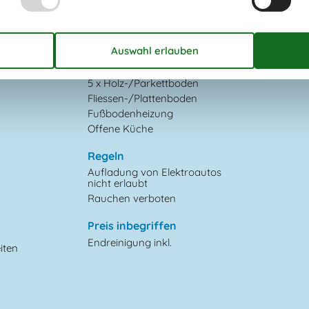
Liegestühle
2
Parken auf dem Grundstück
erfach
Terrasse
Diverse
5 x Holz-/Parkettboden
Fliessen-/Plattenboden
Fußbodenheizung
Offene Küche
Regeln
Aufladung von Elektroautos
nicht erlaubt
Rauchen verboten
Preis inbegriffen
Endreinigung inkl.
iten