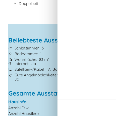
Doppelbett
Beliebteste Ausstattungen
Schlafzimmer
3
Grundstück
830
Badezimmer
1
Haustiere
1
Wohnfläche
83 m²
Kurzurlaub mögl
Internet
Ja
Wasserblick
Ja
Satelliten-/Kabel TV
Ja
Klimaanlage
Ja
Gute Angelmöglichkeiten
Waschmaschine
Ja
Gesamte Ausstattung
Hausinfo.
Küchengeräte
Anzahl Erw.
6
Abzugshaube
Anzahl Haustiere
1
Backofen