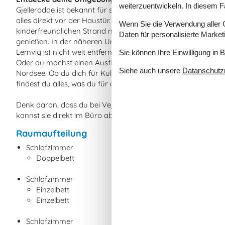
weiterzuentwickeln. In diesem F
Gjellerodde ist bekannt für seine ruhige Lage und die herrli
alles direkt vor der Haustür. Du kannst entlang des Limfjor
Wenn Sie die Verwendung aller Co
kinderfreundlichen Strand nehmen oder dich an der Steilküs
Daten für personalisierte Marke
genießen. In der näheren Umgebung laden kleine Wege und
Lemvig ist nicht weit entfernt – hier erwarten dich ein gemüt
Sie können Ihre Einwilligung in 
Oder du machst einen Ausflug zum Leuchtturm Bovbjerg F
Siehe auch unsere
Datanschutzri
Nordsee. Ob du dich für Kultur, Natur oder einfach nur Ents
findest du alles, was du für deinen Traumurlaub brauchst.
Denk daran, dass du bei Vejlby Klit jederzeit Bollerwagen, 
kannst sie direkt im Büro abholen und nach dem Urlaub wie
Raumaufteilung
Schlafzimmer
Doppelbett
Schlafzimmer
Einzelbett
Einzelbett
Schlafzimmer