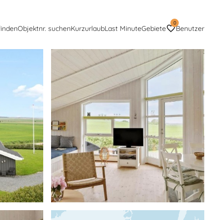
0
finden
Objektnr. suchen
Kurzurlaub
Last Minute
Gebiete
Benutzer