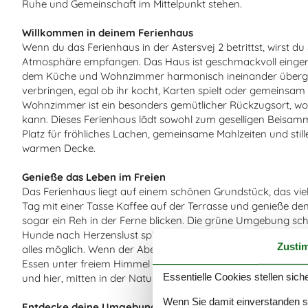
Ruhe und Gemeinschaft im Mittelpunkt stehen.
Willkommen in deinem Ferienhaus
Wenn du das Ferienhaus in der Astersvej 2 betrittst, wirst du
Atmosphäre empfangen. Das Haus ist geschmackvoll eingeric
dem Küche und Wohnzimmer harmonisch ineinander übergeh
verbringen, egal ob ihr kocht, Karten spielt oder gemeinsam
Wohnzimmer ist ein besonders gemütlicher Rückzugsort, w
kann. Dieses Ferienhaus lädt sowohl zum geselligen Beisamm
Platz für fröhliches Lachen, gemeinsame Mahlzeiten und still
warmen Decke.
Genieße das Leben im Freien
Das Ferienhaus liegt auf einem schönen Grundstück, das viel P
Tag mit einer Tasse Kaffee auf der Terrasse und genieße den Bl
sogar ein Reh in der Ferne blicken. Die grüne Umgebung schaf
Hunde nach Herzenslust spielen können. Ob Ballspielen, im G
Zusti
alles möglich. Wenn der Abend naht, ist es wunderbar, den G
Essen unter freiem Himmel ausklingen zu lassen. Das Licht un
Essentielle Cookies stellen siche
und hier, mitten in der Natur, fällt es leicht, den Alltag hinter 
Wenn Sie damit einverstanden sin
Entdecke deine Umgebung