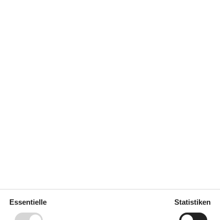
 m²
Entfernung Wasser
400 m
Einkaufen
4 km
ich
Nein
Geschirrspüler
Ja
Nichtraucher
Ja
Ja
Klimafreundlich
Ja
Draußen
Essentielle
Statistiken
Gartenmöbel
Grill