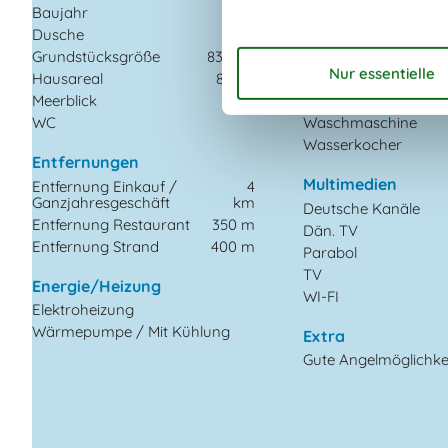
Baujahr
2011
Herd
Dusche
Kaffeemaschine
Grundstücksgröße
830 m²
Kühlschrank m/Gefri
Hausareal
83 m²
Mikrowelle
Meerblick
Spülmaschine
WC
Waschmaschine
Wasserkocher
Entfernungen
Multimedien
Entfernung Einkauf /
4
Ganzjahresgeschäft
km
Deutsche Kanäle
Entfernung Restaurant
350 m
Dän. TV
Entfernung Strand
400 m
Parabol
TV
Energie/Heizung
WI-FI
Elektroheizung
Wärmepumpe / Mit Kühlung
Extra
Gute Angelmöglichke