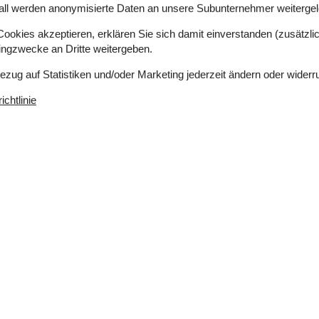
all werden anonymisierte Daten an unsere Subunternehmer weitergele
ich
Nein
er
50 m
okies akzeptieren, erklären Sie sich damit einverstanden (zusätzlich
eich
Ja
Nichtraucher
Ja
tingzwecke an Dritte weitergeben.
Bezug auf Statistiken und/oder Marketing jederzeit ändern oder widerr
chtlinie
Küche
Elektrokochplatten
Kaffeemaschine
stück
Kühl-/Gefrierschrank
Mikrowelle