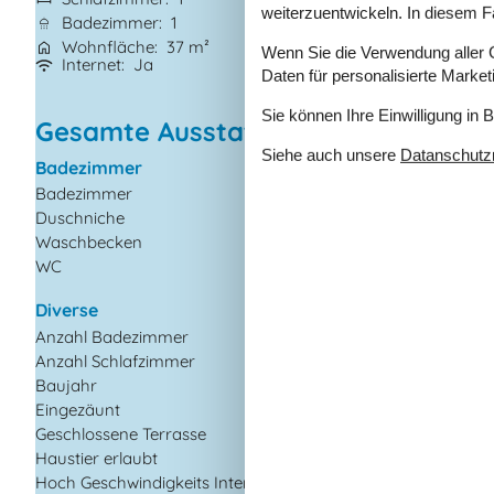
weiterzuentwickeln. In diesem F
Badezimmer
1
Kurzurlaub mögl
Wohnfläche
37 m²
Entfernung Wass
Wenn Sie die Verwendung aller Co
Internet
Ja
Eingezäunter Ber
Daten für personalisierte Marke
Sie können Ihre Einwilligung in 
Gesamte Ausstattung
Siehe auch unsere
Datanschutzri
Badezimmer
Draußen
Badezimmer
Bademöglichkeiten
(Sandstrand)
Duschniche
Eingezäuntes Grund
Waschbecken
Gartengrill
WC
Terrasse
Diverse
Drinnen
Anzahl Badezimmer
1
Internetzugang
Anzahl Schlafzimmer
1
Kinderbett
Baujahr
1945
Radio
Eingezäunt
TV
Geschlossene Terrasse
Haustier erlaubt
Entfernung
Hoch Geschwindigkeits Internet