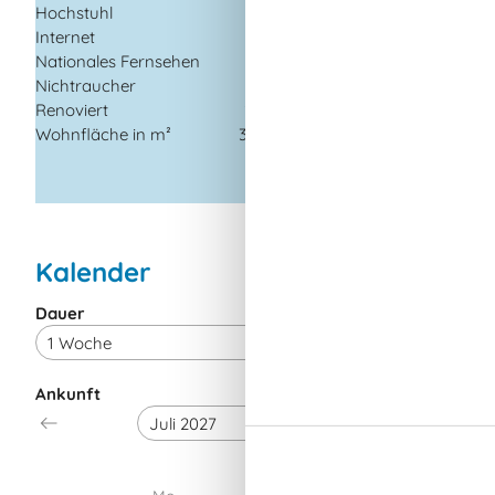
Einkauf
Hochstuhl
Küste
Internet
Restaurant
Nationales Fernsehen
Nichtraucher
Renoviert
2004
Wohnfläche in m²
37 m²
Kalender
Dauer
Ankunft
Juli 2027