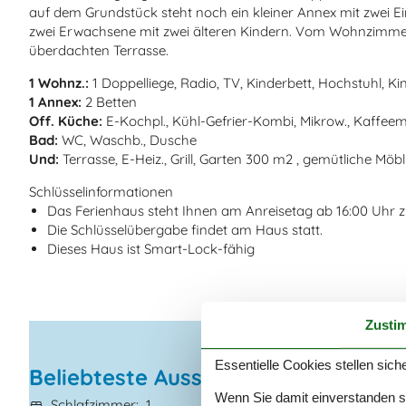
auf dem Grundstück steht noch ein kleiner Annex mit zwei Ei
zwei Erwachsene mit zwei älteren Kindern. Vom Wohnzimmer 
überdachten Terrasse.
1 Wohnz.:
1 Doppelliege, Radio, TV, Kinderbett, Hochstuhl, K
1 Annex:
2 Betten
Off. Küche:
E-Kochpl., Kühl-Gefrier-Kombi, Mikrow., Kaffeem
Bad:
WC, Waschb., Dusche
Und:
Terrasse, E-Heiz., Grill, Garten 300 m2 , gemütliche Mö
Schlüsselinformationen
Das Ferienhaus steht Ihnen am Anreisetag ab 16:00 Uhr 
Die Schlüsselübergabe findet am Haus statt.
Dieses Haus ist Smart-Lock-fähig
Zusti
Essentielle Cookies stellen siche
Beliebteste Ausstattungen
Wenn Sie damit einverstanden sin
Schlafzimmer
1
Haustiere
2