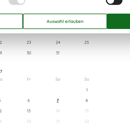
o
Fr
Sa
So
1
2
3
4
8
9
10
11
5
16
17
18
2
23
24
25
9
30
31
27
o
Fr
Sa
So
1
5
6
7
8
2
13
14
15
9
20
21
22