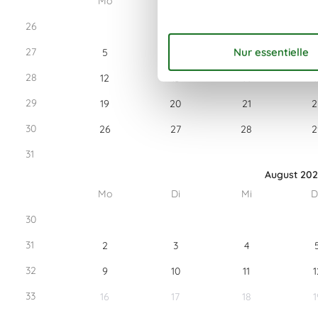
Mo
Di
Mi
D
26
27
5
6
7
28
12
13
14
1
29
19
20
21
2
30
26
27
28
2
31
August 20
Mo
Di
Mi
D
30
31
2
3
4
32
9
10
11
1
33
16
17
18
1