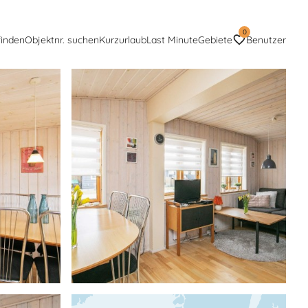
0
finden
Objektnr. suchen
Kurzurlaub
Last Minute
Gebiete
Benutzer