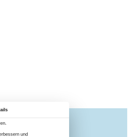
ails
ren.
verbessern und