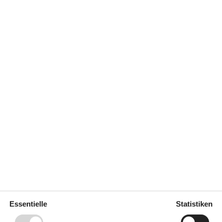
750 m
50 m
750 m
Essentielle
Statistiken