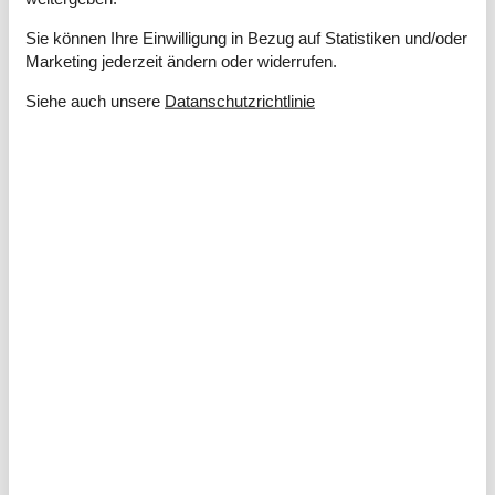
Entfernung
Sie können Ihre Einwilligung in Bezug auf Statistiken und/oder
Einkauf
6,7 km
Marketing jederzeit ändern oder widerrufen.
Küste
70 m
Siehe auch unsere
Datanschutzrichtlinie
Küche
Induktionsherd
Kaffeemaschine
Kühl-/Gefrierschrank
Mikrowelle
Spülmaschine
Kurzurlaub
Zur Zeit werden keine Kurzulaube angeboten. Das bedeutet
meistens, dass ein Kurzurlaub in der Hochsaison nicht
möglich ist.