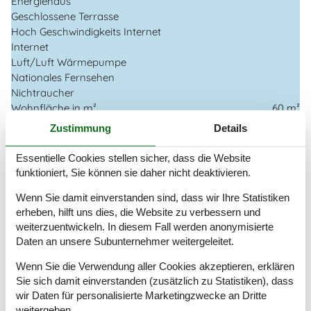
Energiehaus
Geschlossene Terrasse
Hoch Geschwindigkeits Internet
Internet
Luft/Luft Wärmepumpe
Nationales Fernsehen
Nichtraucher
Wohnfläche in m²
60 m²
Zustimmung
Details
Draußen
Bademöglichkeiten (Sandstrand)
Essentielle Cookies stellen sicher, dass die Website
Eingezäuntes Grundstück
funktioniert, Sie können sie daher nicht deaktivieren.
Gartengrill
Gartenmöbel
Wenn Sie damit einverstanden sind, dass wir Ihre Statistiken
erheben, hilft uns dies, die Website zu verbessern und
Gasgrill
weiterzuentwickeln. In diesem Fall werden anonymisierte
Liegestühle
Daten an unsere Subunternehmer weitergeleitet.
Terrasse
Wenn Sie die Verwendung aller Cookies akzeptieren, erklären
Drinnen
Sie sich damit einverstanden (zusätzlich zu Statistiken), dass
Internetzugang
wir Daten für personalisierte Marketingzwecke an Dritte
TV
weitergeben.