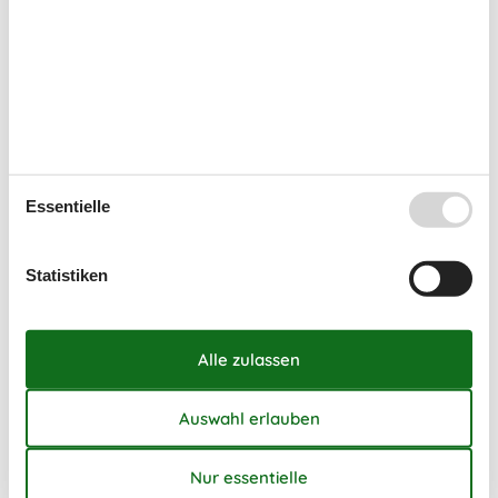
26
1
2
3
4
27
5
6
7
8
9
10
11
28
12
13
14
15
16
17
18
29
19
20
21
22
23
24
25
30
26
27
28
29
30
31
Essentielle
31
Frei
Nicht frei
Ankunft möglich
Statistiken
Dauer
Unsere Gästebewertungen
5,0
7 Übernachtungen
Ab
EUR
788,-