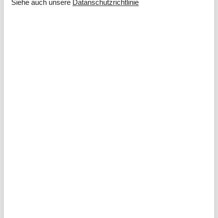
Siehe auch unsere
Datanschutzrichtlinie
Kurzurlaub
Sie haben die Möglichkeit einen Kurzurlaub in ausgewählten
Zeiträumen des Jahres zu machen.
Kalender
Ankunft
Oktober 2026
Mo
Di
Mi
Do
Fr
Sa
So
40
1
2
3
4
41
5
6
7
8
9
10
11
42