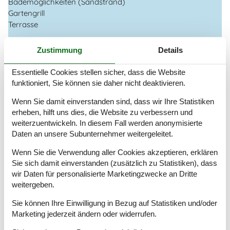
Bademöglichkeiten (Sandstrand)
Gartengrill
Terrasse
Drinnen
Zustimmung
Details
Internetzugang
Kinderbett
Essentielle Cookies stellen sicher, dass die Website
Radio
funktioniert, Sie können sie daher nicht deaktivieren.
TV
Wenn Sie damit einverstanden sind, dass wir Ihre Statistiken
Waschmaschine
erheben, hilft uns dies, die Website zu verbessern und
Wäschetrockner
weiterzuentwickeln. In diesem Fall werden anonymisierte
Entfernung
Daten an unsere Subunternehmer weitergeleitet.
Einkauf
3,5 km
Wenn Sie die Verwendung aller Cookies akzeptieren, erklären
Restaurant
6,8 km
Sie sich damit einverstanden (zusätzlich zu Statistiken), dass
wir Daten für personalisierte Marketingzwecke an Dritte
Küche
weitergeben.
Elektroherd
Kaffeemaschine
Sie können Ihre Einwilligung in Bezug auf Statistiken und/oder
Kühl-/Gefrierschrank
Marketing jederzeit ändern oder widerrufen.
Spülmaschine