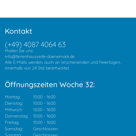
Kontakt
(+49) 4087 4064 63
Mailen Sie uns:
info@ferienhausseite-daenemark.de
Alle E-Mails werden, auch an Wochenenden und Feiertagen,
innerhalb von 24 Std. beantwortet.
Öffnungszeiten Woche 32:
Montag:
10:00
-
16:00
Dienstag:
10:00
-
16:00
Mittwoch:
10:00
-
16:00
Donnerstag:
10:00
-
16:00
Freitag:
10:00
-
16:00
Samstag:
Geschlossen
Sonntag:
Geschlossen