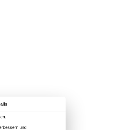
ails
ren.
verbessern und