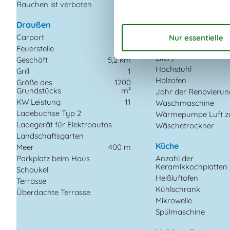
Rauchen ist verboten
Anzahl Kinder (0-3 J
Baujahr
Draußen
Bebaute Fläche
Carport
Ferienhaus
Feuerstelle
Gefrierkapazität (An
Liter)
Geschäft
5,2 km
Hochstuhl
Grill
1
Holzofen
Größe des
1200
Grundstücks
m²
Jahr der Renovierun
KW Leistung
11
Waschmaschine
Ladebuchse Typ 2
Wärmepumpe Luft zu
Ladegerät für Elektroautos
Wäschetrockner
Landschaftsgarten
Küche
Meer
400 m
Parkplatz beim Haus
Anzahl der
Keramikkochplatten
Schaukel
Heißluftofen
Terrasse
Kühlschrank
Überdachte Terrasse
Mikrowelle
Spülmaschine