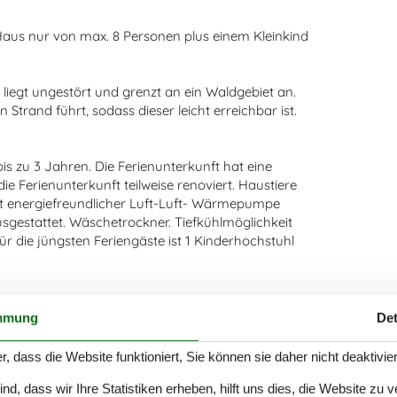
Haus nur von max. 8 Personen plus einem Kleinkind
, liegt ungestört und grenzt an ein Waldgebiet an.
Strand führt, sodass dieser leicht erreichbar ist.
bis zu 3 Jahren. Die Ferienunterkunft hat eine
 Ferienunterkunft teilweise renoviert. Haustiere
mit energiefreundlicher Luft-Luft- Wärmepumpe
sgestattet. Wäschetrockner. Tiefkühlmöglichkeit
ür die jüngsten Feriengäste ist 1 Kinderhochstuhl
ngrundstück. Die Entfernung zum Meer beträgt 400
mmung
Det
 steht ein offenes Terrassenareal zur Verfügung.
le. Es steht ein Grill zur Verfügung. Es steht ein
r, dass die Website funktioniert, Sie können sie daher nicht deaktivie
 installiert. Ladestecker Typ 2. Mit einer
d, dass wir Ihre Statistiken erheben, hilft uns dies, die Website zu 