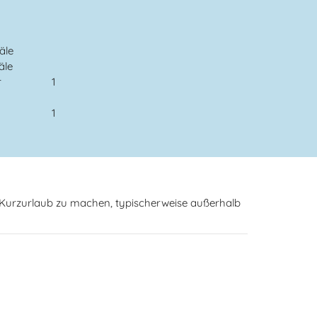
äle
äle
r
1
1
n Kurzurlaub zu machen, typischerweise außerhalb