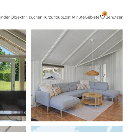
0
finden
Objektnr. suchen
Kurzurlaub
Last Minute
Gebiete
Benutzer