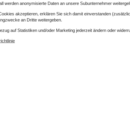
all werden anonymisierte Daten an unsere Subunternehmer weitergele
okies akzeptieren, erklären Sie sich damit einverstanden (zusätzlich
ätze in Doppelbetten.2 Schlafplätze im Alkoven. 2
tingzwecke an Dritte weitergeben.
er steht ein Kinderbett zur Verfügung.
Bezug auf Statistiken und/oder Marketing jederzeit ändern oder widerr
es 4 Keramik-Kochfelder, Umluftofen, Mikrowelle
chtlinie
 1 Gästetoilette. Fußbodenheizung in 1
ch so richtig entspannen können.
sonen.
edische Fernsehsender. 1-3 norwegische
ht kabellose Internetverbindung zur Verfügung.