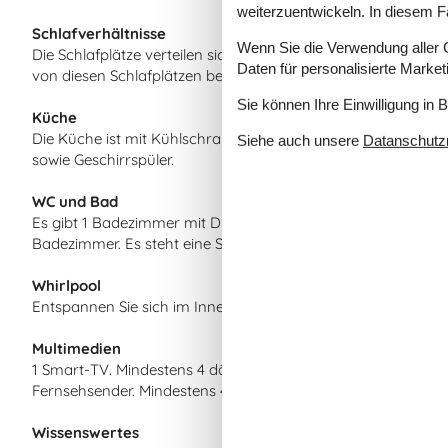
weiterzuentwickeln. In diesem F
Schlafverhältnisse
Wenn Sie die Verwendung aller Co
Die Schlafplätze verteilen sich auf 4 Schlafräume. 8 Schlafpl
Daten für personalisierte Marke
von diesen Schlafplätzen befinden sich im Wohnzimmer. Fern
Sie können Ihre Einwilligung in 
Küche
Die Küche ist mit Kühlschrank ausgestattet. Außerdem gibt 
Siehe auch unsere
Datanschutzri
sowie Geschirrspüler.
WC und Bad
Es gibt 1 Badezimmer mit Duschnische und 2 Toiletten, davon
Badezimmer. Es steht eine Sauna zur Verfügung in der Sie si
Whirlpool
Entspannen Sie sich im Innen-Durchlauf-Whirlpool für 2 Per
Multimedien
1 Smart-TV. Mindestens 4 dänische Fernsehsender. 1-3 schw
Fernsehsender. Mindestens 4 deutsche Fernsehsender. Es ste
Wissenswertes