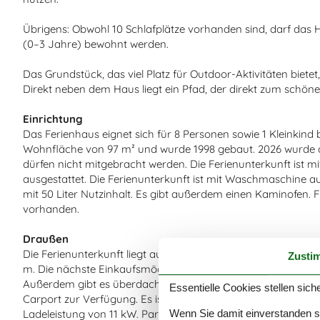
Übrigens: Obwohl 10 Schlafplätze vorhanden sind, darf das 
(0–3 Jahre) bewohnt werden.
Das Grundstück, das viel Platz für Outdoor-Aktivitäten bietet
Direkt neben dem Haus liegt ein Pfad, der direkt zum schönen 
Einrichtung
Das Ferienhaus eignet sich für 8 Personen sowie 1 Kleinkind 
Wohnfläche von 97 m² und wurde 1998 gebaut. 2026 wurde die
dürfen nicht mitgebracht werden. Die Ferienunterkunft ist 
ausgestattet. Die Ferienunterkunft ist mit Waschmaschine au
mit 50 Liter Nutzinhalt. Es gibt außerdem einen Kaminofen. F
vorhanden.
Draußen
Die Ferienunterkunft liegt auf einem 1200 m² großen Garte
Zusti
m. Die nächste Einkaufsmöglichkeit liegt 5200 m entfernt. Es
Außerdem gibt es überdachte Terrasse. Schaukel.Lagerfeuerstel
Essentielle Cookies stellen siche
Carport zur Verfügung. Es ist ein Ladestecker für Elektroautos
Wenn Sie damit einverstanden sin
Ladeleistung von 11 kW. Parkplatz auf dem Grundstück.