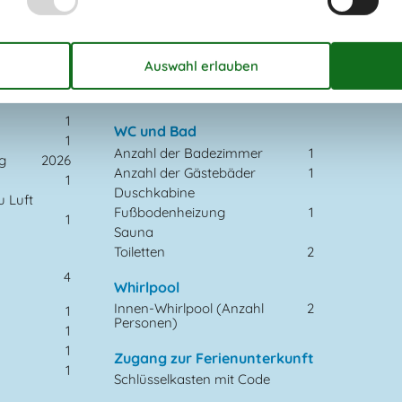
ahre)
1
Schlafplätze)
1998
Kinderbett
1
97 m²
Nische (Anzahl der
2
Schlafplätze)
Schlafmöglichkeit nicht im
zahl
50
Schlafzimmer
1
WC und Bad
1
Anzahl der Badezimmer
1
g
2026
Anzahl der Gästebäder
1
1
Duschkabine
 Luft
Fußbodenheizung
1
1
Sauna
Toiletten
2
4
Whirlpool
Innen-Whirlpool (Anzahl
2
1
Personen)
1
1
Zugang zur Ferienunterkunft
1
Schlüsselkasten mit Code