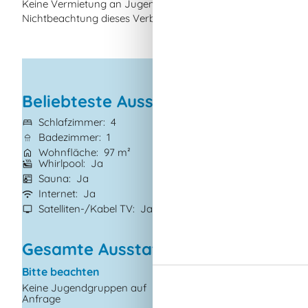
Keine Vermietung an Jugendgruppen, in denen alle 15-25 Jahr
Nichtbeachtung dieses Verbots wird eine Gebühr von minde
Beliebteste Ausstattungen
Schlafzimmer
4
Grundstück
1.20
Badezimmer
1
Haustiere
Nicht 
Wohnfläche
97 m²
Kurzurlaub mögl
Whirlpool
Ja
Kaminofen
Ja
Sauna
Ja
Waschmaschine
Internet
Ja
Trockner
Ja
Satelliten-/Kabel TV
Ja
Geschirrspüler
J
Gesamte Ausstattung
Bitte beachten
Einrichtung
Keine Jugendgruppen auf
Anzahl Erwachsene in
Anfrage
Jahre