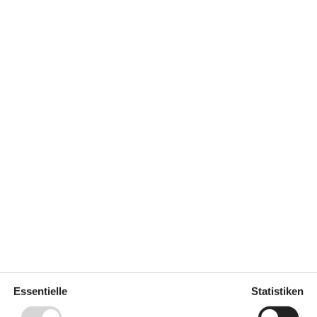
e sind. Rauchen ist nicht zugelassen. Bei
stens EUR 420,- erhoben.
0 m²
Entfernung Wasser
400 m
erlaubt
Einkaufen
5.200 m
ich
Ja
Nichtraucher
Ja
Ja
Ladestation für Elektroauto
Ja
Klimafreundlich
Ja
a
Schlafverhältnisse
Essentielle
Statistiken
kl. 4-11
8
Anzahl der Schlafzimmer
4
Doppelbett (Anzahl der
8