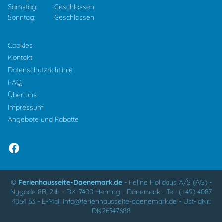
Samstag:
Geschlossen
Sonntag:
Geschlossen
Cookies
Kontakt
Datenschutzrichtlinie
FAQ
Über uns
Impressum
Angebote und Rabatte
©
Ferienhausseite-Daenemark.de
-
Feline Holidays A/S (AG)
-
Nygade 8B, 2.th -
DK-7400
Herning
-
Dänemark -
Tel.:
(+49) 4087
4064 63
-
E-Mail
info@ferienhausseite-daenemark.de
-
Ust-IdNr.:
DK26347688