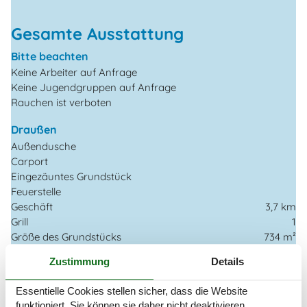
Gesamte Ausstattung
Bitte beachten
Keine Arbeiter auf Anfrage
Keine Jugendgruppen auf Anfrage
Rauchen ist verboten
Draußen
Außendusche
Carport
Eingezäuntes Grundstück
Feuerstelle
Geschäft
3,7 km
Grill
1
Größe des Grundstücks
734 m²
Landschaftsgarten
Zustimmung
Details
Meer
100 m
Parkplatz beim Haus
Essentielle Cookies stellen sicher, dass die Website
Sandkasten
funktioniert, Sie können sie daher nicht deaktivieren.