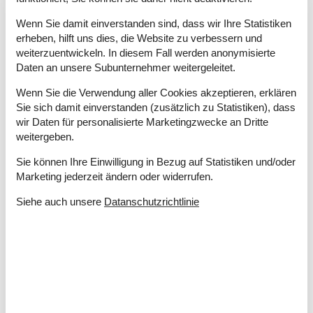
Schaukel
Spielhaus
Wenn Sie damit einverstanden sind, dass wir Ihre Statistiken
Terrasse
erheben, hilft uns dies, die Website zu verbessern und
Wintergarten
weiterzuentwickeln. In diesem Fall werden anonymisierte
Überdachte Terrasse
Daten an unsere Subunternehmer weitergeleitet.
Wenn Sie die Verwendung aller Cookies akzeptieren, erklären
Einrichtung
Sie sich damit einverstanden (zusätzlich zu Statistiken), dass
Anzahl der Kinder 4-11 Jahre
1
wir Daten für personalisierte Marketingzwecke an Dritte
Anzahl Erwachsene inkl. 4-11 Jahre
5
weitergeben.
Anzahl Kinder (0-3 Jahre)
1
Baujahr
1984
Sie können Ihre Einwilligung in Bezug auf Statistiken und/oder
Bebaute Fläche
110 m²
Marketing jederzeit ändern oder widerrufen.
Ferienhaus
Siehe auch unsere
Datanschutzrichtlinie
Gefrierkapazität (Anzahl Liter)
80
Haustiere
1
Hochstuhl
1
Holzofen
1
Jahr der Renovierung
2015
Renovierung
2004
Waschmaschine
1
Wärmepumpe