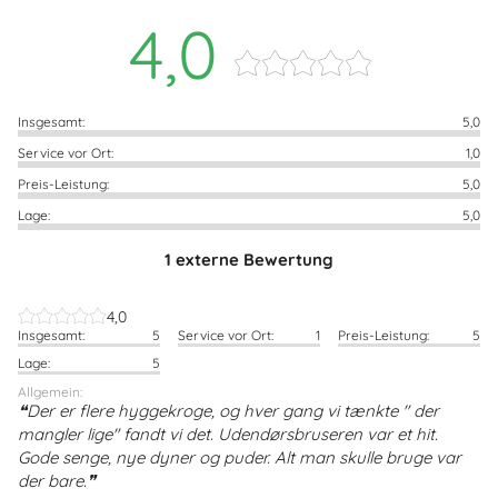
4,0
Insgesamt:
5,0
Service vor Ort:
1,0
Preis-Leistung:
5,0
Lage:
5,0
1 externe Bewertung
4,0
Insgesamt:
5
Service vor Ort:
1
Preis-Leistung:
5
Lage:
5
Allgemein:
Der er flere hyggekroge, og hver gang vi tænkte " der
mangler lige" fandt vi det. Udendørsbruseren var et hit.
Gode senge, nye dyner og puder. Alt man skulle bruge var
der bare.