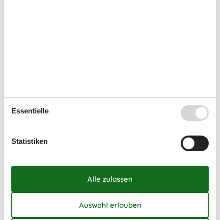
37
7
8
9
10
11
12
13
38
14
15
16
17
18
19
20
39
21
22
23
24
25
26
27
40
28
29
30
41
Frei
Nicht frei
Ankunft möglich
Essentielle
Dauer
Statistiken
Externe Bewertungen
4,8
7 Übernachtungen
Ab
EUR
798,-
Reinigung auf Wunsch: EUR 180,-