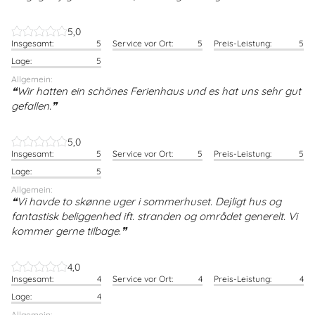
5,0
Insgesamt:
5
Service vor Ort:
5
Preis-Leistung:
5
Lage:
5
Allgemein:
Wir hatten ein schönes Ferienhaus und es hat uns sehr gut
gefallen.
5,0
Insgesamt:
5
Service vor Ort:
5
Preis-Leistung:
5
Lage:
5
Allgemein:
Vi havde to skønne uger i sommerhuset. Dejligt hus og
fantastisk beliggenhed ift. stranden og området generelt. Vi
kommer gerne tilbage.
4,0
Insgesamt:
4
Service vor Ort:
4
Preis-Leistung:
4
Lage:
4
Allgemein: