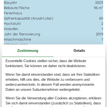
Baujahr
2003
Bebaute Fläche
96 m²
Ferienhaus
Gefrierkapazität (Anzahl Liter)
60
Hochstuhl
2
Holzofen
1
Jahr der Renovierung
2019
Waschmaschine
1
Wärmepumpe
Wärmepumpe Luft zu Luft
Zustimmung
Details
Wäschetrockner
1
Essentielle Cookies stellen sicher, dass die Website
Küche
funktioniert, Sie können sie daher nicht deaktivieren.
Anzahl der Induktionskochplatten
4
Wenn Sie damit einverstanden sind, dass wir Ihre Statistiken
Heißluftofen
1
erheben, hilft uns dies, die Website zu verbessern und
Kühlschrank
1
weiterzuentwickeln. In diesem Fall werden anonymisierte
Mikrowelle
1
Daten an unsere Subunternehmer weitergeleitet.
Spülmaschine
1
Wenn Sie die Verwendung aller Cookies akzeptieren, erklären
Multimedien
Sie sich damit einverstanden (zusätzlich zu Statistiken), dass
> 3 deutsche Sender