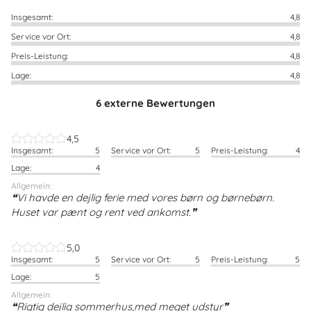
Insgesamt:
4,8
Service vor Ort:
4,8
Preis-Leistung:
4,8
Lage:
4,8
6 externe Bewertungen
4,5
Insgesamt:
5
Service vor Ort:
5
Preis-Leistung:
4
Lage:
4
Allgemein:
Vi havde en dejlig ferie med vores børn og børnebørn.
Huset var pænt og rent ved ankomst.
5,0
Insgesamt:
5
Service vor Ort:
5
Preis-Leistung:
5
Lage:
5
Allgemein:
Rigtig dejlig sommerhus,med meget udstyr