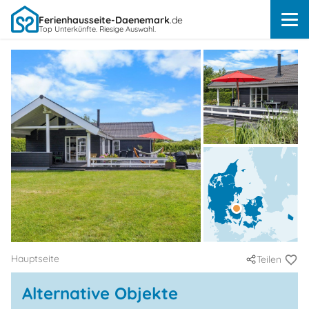
Ferienhausseite-Daenemark
.de
Top Unterkünfte. Riesige Auswahl.
Hauptseite
Teilen
Alternative Objekte