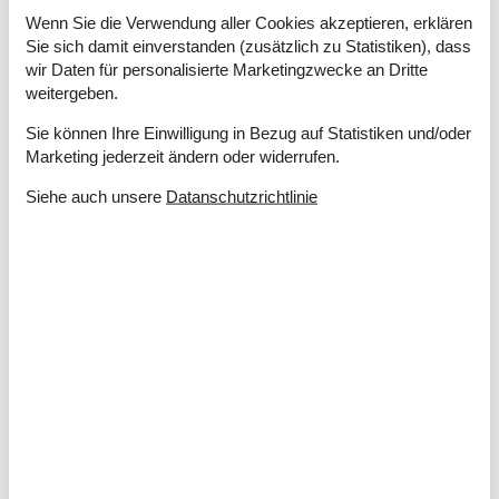
Kaminofen
Wenn Sie die Verwendung aller Cookies akzeptieren, erklären
Wärmepumpe / Mit Kühlung
Sie sich damit einverstanden (zusätzlich zu Statistiken), dass
wir Daten für personalisierte Marketingzwecke an Dritte
Küchengeräte
weitergeben.
Abzugshaube
Backofen
Sie können Ihre Einwilligung in Bezug auf Statistiken und/oder
Bügelbrett
Marketing jederzeit ändern oder widerrufen.
Bügeleisen
Gefriertruhe
100
Siehe auch unsere
Datanschutzrichtlinie
Kaffeemaschine
Kochplatten
Kühlschrank m/Gefrierfach
80
Mikrowelle
Spülmaschine
Waschmaschine
Wasserkocher
Wäschetrockner
Multimedien
Deutsche Kanäle
Dän. TV
+ TV2