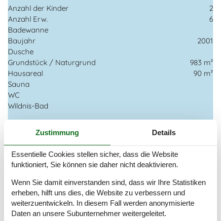
Anzahl der Kinder
2
Anzahl Erw.
6
Badewanne
Baujahr
2001
Dusche
Grundstück / Naturgrund
983 m²
Hausareal
90 m²
Sauna
WC
Wildnis-Bad
Entfernungen
Zustimmung
Details
Abstand Einkauf
1 km
Entfernung Meer
250 m
Essentielle Cookies stellen sicher, dass die Website
Entfernung Restaurant
1 km
funktioniert, Sie können sie daher nicht deaktivieren.
Entfernung Strand / Sand-, Kieselstrand
250 m
Entfernung zum Golfplatz
16 km
Wenn Sie damit einverstanden sind, dass wir Ihre Statistiken
erheben, hilft uns dies, die Website zu verbessern und
Energie/Heizung
weiterzuentwickeln. In diesem Fall werden anonymisierte
Elektroheizung
Daten an unsere Subunternehmer weitergeleitet.