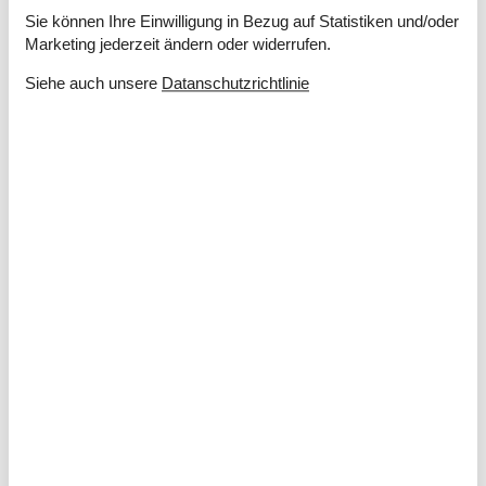
Kochplatten
Sie können Ihre Einwilligung in Bezug auf Statistiken und/oder
Kühlschrank m/Gefrierfach
Gefrierschrank 60 Liter
Marketing jederzeit ändern oder widerrufen.
Mikrowelle
Siehe auch unsere
Datanschutzrichtlinie
Spülmaschine
Waschmaschine
Wasserkocher
Multimedien
Chromecast
Deutsche Kanäle
Dän. TV
Kabel TV
TV
WI-FI
Draußen
Dusche im Freien
Gartenmöbel
Grill
Kohlegrill
Parken auf dem Grundstück
Terrasse
30 m²