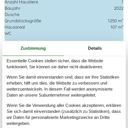
Anzahl Haustiere
1
Baujahr
2022
Dusche
Grundstücksgröße
1250 m²
Hausareal
107 m²
WC
Entfernungen
Zustimmung
Details
Abstand Einkauf
5 km
Entfernung Meer
700 m
Essentielle Cookies stellen sicher, dass die Website
Entfernung Restaurant
5 km
funktioniert, Sie können sie daher nicht deaktivieren.
Entfernung Strand
700 m
Wenn Sie damit einverstanden sind, dass wir Ihre Statistiken
Energie/Heizung
erheben, hilft uns dies, die Website zu verbessern und
Kaminofen
weiterzuentwickeln. In diesem Fall werden anonymisierte
Wärmepumpe / Mit Kühlung
Daten an unsere Subunternehmer weitergeleitet.
Wenn Sie die Verwendung aller Cookies akzeptieren, erklären
Küchengeräte
Sie sich damit einverstanden (zusätzlich zu Statistiken), dass
Abzugshaube
wir Daten für personalisierte Marketingzwecke an Dritte
Backofen
weitergeben.
Kaffeemaschine