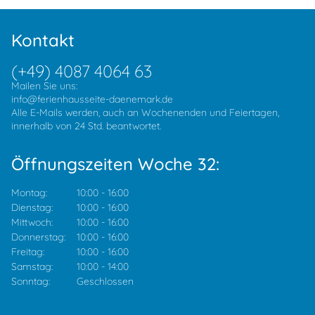
Kontakt
(+49) 4087 4064 63
Mailen Sie uns:
info@ferienhausseite-daenemark.de
Alle E-Mails werden, auch an Wochenenden und Feiertagen,
innerhalb von 24 Std. beantwortet.
Öffnungszeiten Woche 32:
Montag:
10:00
-
16:00
Dienstag:
10:00
-
16:00
Mittwoch:
10:00
-
16:00
Donnerstag:
10:00
-
16:00
Freitag:
10:00
-
16:00
Samstag:
10:00
-
14:00
Sonntag:
Geschlossen