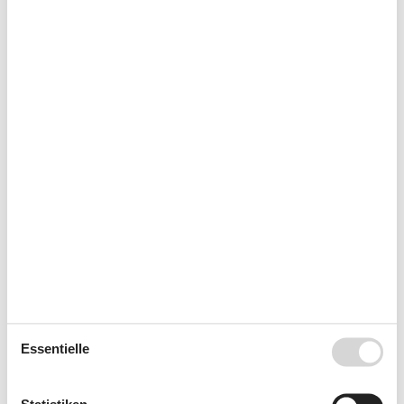
Kalender
Ankunft
Oktober 2026
Mo
Di
Mi
Do
Fr
Sa
So
40
1
2
3
4
41
5
6
7
8
9
10
11
42
12
13
14
15
16
17
18
43
19
20
21
22
23
24
25
44
26
27
28
29
30
31
45
Essentielle
November 2026
Mo
Di
Mi
Do
Fr
Sa
So