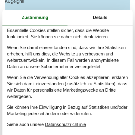
Kugelgrill
Drinnen
Zustimmung
Details
Kaminofen
Essentielle Cookies stellen sicher, dass die Website
Elektrogeräte
funktioniert, Sie können sie daher nicht deaktivieren.
1 Fernseher
DK-DR1
Wenn Sie damit einverstanden sind, dass wir Ihre Statistiken
Flachbildfernseher
erheben, hilft uns dies, die Website zu verbessern und
Internet (drahtlos)
weiterzuentwickeln. In diesem Fall werden anonymisierte
Radio
Daten an unsere Subunternehmer weitergeleitet.
In der Nähe
Wenn Sie die Verwendung aller Cookies akzeptieren, erklären
Sie sich damit einverstanden (zusätzlich zu Statistiken), dass
Die nächste Stadt
8 km
wir Daten für personalisierte Marketingzwecke an Dritte
Entf. zum Wasser/Baden
70 m
weitergeben.
Entfernung Einkauf
1 km
Entfernung zu Angelmöglichkeiten
70 m
Sie können Ihre Einwilligung in Bezug auf Statistiken und/oder
Minigolf
1 km
Marketing jederzeit ändern oder widerrufen.
Nächstes Restaurant
1 km
Siehe auch unsere
Datanschutzrichtlinie
Schwimmbad
1 km
Spielplatz
1 km