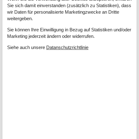
Elektrogeräte
Sie sich damit einverstanden (zusätzlich zu Statistiken), dass
wir Daten für personalisierte Marketingzwecke an Dritte
1 DVD
weitergeben.
2 Fernseher
Chromecast
Sie können Ihre Einwilligung in Bezug auf Statistiken und/oder
Internet (drahtlos)
Marketing jederzeit ändern oder widerrufen.
Playstation 4
Smart TV
Siehe auch unsere
Datanschutzrichtlinie
In der Nähe
Aussen Pool
3 km
Badeland
3 km
Bowling
10 km
Die nächste Stadt
9,6 km
Entf. zum Wasser/Baden
150 m
Entfernung Einkauf
9,6 km
Entfernung Flughafen BLL
122 km
Entfernung zu Angelmöglichkeiten
150 m
Fitness Center
9,6 km
Golfplatz
32,1 km
Minigolf
3 km