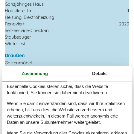
Ganzjähriges Haus
Haustiere Ja
1
Heizung, Elektroheizung
Renoviert
2020
Self-Service-Check-in
Staubsauger
Winterfest
Draußen
Gartenmöbel
Gasgrill
Zustimmung
Details
Grill
Kostenloser Parkplatz auf dem Gelände
2
Essentielle Cookies stellen sicher, dass die Website
Landschaftsgarten
764 m²
funktioniert, Sie können sie daher nicht deaktivieren.
Privater Garten
Wenn Sie damit einverstanden sind, dass wir Ihre Statistiken
Drinnen
erheben, hilft uns dies, die Website zu verbessern und
Kaminofen
weiterzuentwickeln. In diesem Fall werden anonymisierte
Klimaanlage
Daten an unsere Subunternehmer weitergeleitet.
Rauchmelder
Wenn Sie die Verwendung aller Cookies akzeptieren, erklären