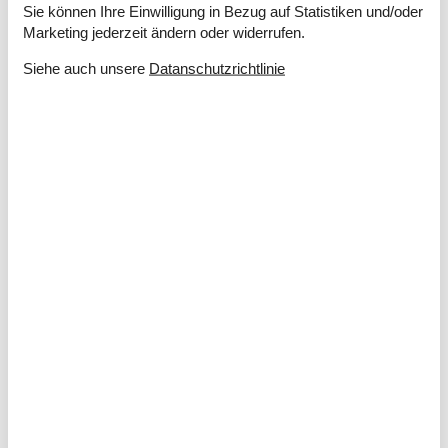
Fußbodenheizung im Badezimmer
Sie können Ihre Einwilligung in Bezug auf Statistiken und/oder
Kaminofen
Marketing jederzeit ändern oder widerrufen.
Rauchmelder
Siehe auch unsere
Datanschutzrichtlinie
Elektrogeräte
1 Fernseher
Chromecast
Internet (drahtlos)
In der Nähe
Aussen Pool
500 m
Bowling
8,7 km
Der Palast
8,7 km
Die nächste Stadt
8,7 km
Entf. zum Wasser/Baden
150 m
Entfernung Einkauf
8,7 km
Entfernung Flughafen BLL
120,4 km
Entfernung zu Angelmöglichkeiten
150 m
Fitness Center
8,7 km
Golfplatz
31 km
Minigolf
475 m