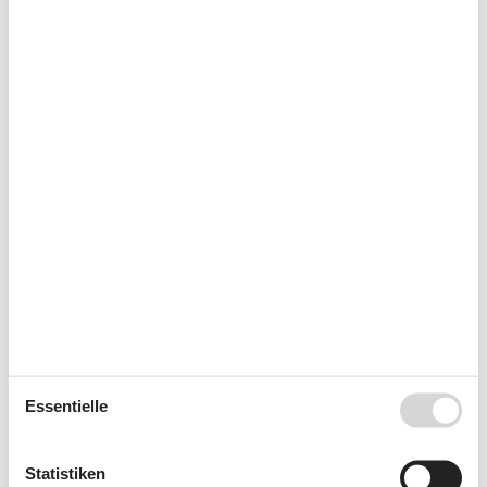
Sie haben das ganze Jahr die Möglichkeit einen Kurzurlaub
zu machen.
Kalender
Ankunft
November 2026
Mo
Di
Mi
Do
Fr
Sa
So
44
1
45
2
3
4
5
6
7
8
46
9
10
11
12
13
14
15
Essentielle
47
16
17
18
19
20
21
22
48
23
24
25
26
27
28
29
Statistiken