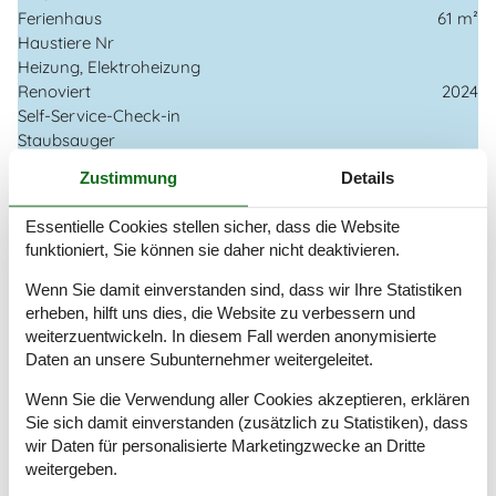
Ferienhaus
61 m²
Haustiere Nr
Heizung, Elektroheizung
Renoviert
2024
Self-Service-Check-in
Staubsauger
Waschmaschine
Zustimmung
Details
Winterfest
Essentielle Cookies stellen sicher, dass die Website
Draußen
funktioniert, Sie können sie daher nicht deaktivieren.
Aufladen von Elektroautos nicht inbegriffen Im Preis
Gartenmöbel
Wenn Sie damit einverstanden sind, dass wir Ihre Statistiken
Gasgrill
erheben, hilft uns dies, die Website zu verbessern und
Grill
weiterzuentwickeln. In diesem Fall werden anonymisierte
Kostenloser Parkplatz auf dem Gelände
2
Daten an unsere Subunternehmer weitergeleitet.
Ladestation für Elektroauto
Wenn Sie die Verwendung aller Cookies akzeptieren, erklären
Landschaftsgarten
313 m²
Sie sich damit einverstanden (zusätzlich zu Statistiken), dass
Privater Garten
wir Daten für personalisierte Marketingzwecke an Dritte
weitergeben.
Drinnen