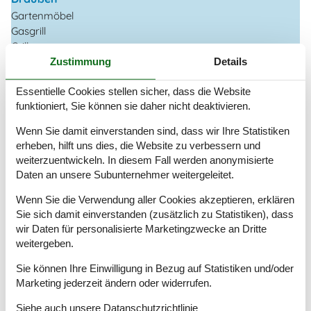
Gartenmöbel
Gasgrill
Grill
Kostenloser Parkplatz auf dem Gelände
4
Zustimmung
Details
Landschaftsgarten
901 m²
Privater Garten
Essentielle Cookies stellen sicher, dass die Website
funktioniert, Sie können sie daher nicht deaktivieren.
Drinnen
Wenn Sie damit einverstanden sind, dass wir Ihre Statistiken
Kaminofen
erheben, hilft uns dies, die Website zu verbessern und
Rauchmelder
weiterzuentwickeln. In diesem Fall werden anonymisierte
Daten an unsere Subunternehmer weitergeleitet.
Elektrogeräte
1 DVD
Wenn Sie die Verwendung aller Cookies akzeptieren, erklären
1 Fernseher
Sie sich damit einverstanden (zusätzlich zu Statistiken), dass
Apple TV
wir Daten für personalisierte Marketingzwecke an Dritte
Internet (drahtlos)
weitergeben.
Smart TV
Sie können Ihre Einwilligung in Bezug auf Statistiken und/oder
In der Nähe
Marketing jederzeit ändern oder widerrufen.
Aussen Pool
1,6 km
Siehe auch unsere
Datanschutzrichtlinie