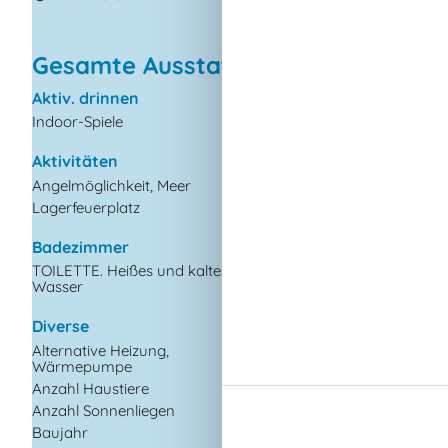
Geschirrspüler
J
Gesamte Ausstattung
Aktiv. drinnen
Draußen
Indoor-Spiele
Eingezäuntes Grund
Gartenmöbel
Aktivitäten
Gasgrill
Angelmöglichkeit, Meer
Grill
Lagerfeuerplatz
Kostenloser Parkplat
dem Gelände
Badezimmer
Landschaftsgarten
TOILETTE. Heißes und kaltes
Wasser
Drinnen
Fußbodenheizung i
Diverse
Badezimmer
Kaminofen
Alternative Heizung,
Wärmepumpe
Rauchmelder
Anzahl Haustiere
1
Anzahl Sonnenliegen
2
Elektrogeräte
Baujahr
2002
1 Fernseher