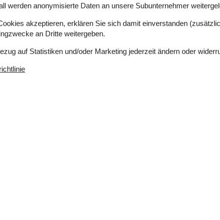
all werden anonymisierte Daten an unsere Subunternehmer weitergele
okies akzeptieren, erklären Sie sich damit einverstanden (zusätzlich
tingzwecke an Dritte weitergeben.
Bezug auf Statistiken und/oder Marketing jederzeit ändern oder widerr
chtlinie
 m²
Entfernung Wasser
75 m
Einkaufen
7.400 m
ich
Ja
hkeiten
Nichtraucher
Ja
Klimafreundlich
Ja
eich
Ja