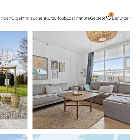
0
finden
Objektnr. suchen
Kurzurlaub
Last Minute
Gebiete
Benutzer