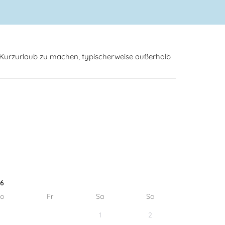
n Kurzurlaub zu machen, typischerweise außerhalb
26
o
Fr
Sa
So
1
2