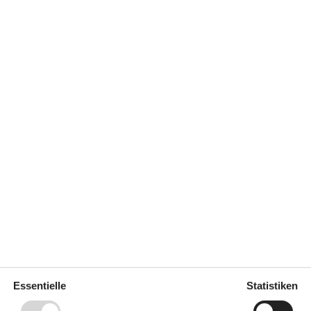
a
Konzepte
stück
Rauchfreies Haus
Küche
Abzugshaube
Backofen und
4
z auf
4
Elektroplatten
Kochfelder
Die Küche verfügt über
478 m²
Warmwasser
Gefriertruhe
40 l
Kaffeemaschine
m
Kühlschrank
Mikrowelle
Spülmaschine
Notiz
Essentielle
Statistiken
Nicht an Institutionen vermietet