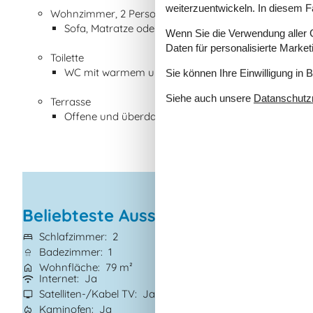
weiterzuentwickeln. In diesem F
Wohnzimmer, 2 Personen
Sofa, Matratze oder Ähnliches
Wenn Sie die Verwendung aller Co
Daten für personalisierte Marke
Toilette
WC mit warmem und kaltem Wasser
Sie können Ihre Einwilligung in 
Siehe auch unsere
Datanschutzri
Terrasse
Offene und überdachte Terrasse
Beliebteste Ausstattungen
Schlafzimmer
2
Grundstück
478
Badezimmer
1
Haustiere
1
Wohnfläche
79 m²
Kurzurlaub mögl
Internet
Ja
Gute Angelmöglic
Ja
Satelliten-/Kabel TV
Ja
Eingezäunter Ber
Kaminofen
Ja