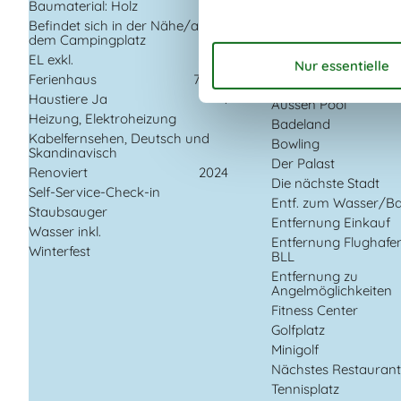
Baumaterial: Holz
DK-DR1/TV2
Befindet sich in der Nähe/auf
Internet (drahtlos)
dem Campingplatz
Smart TV
EL exkl.
Ferienhaus
79 m²
In der Nähe
Haustiere Ja
1
Aussen Pool
Heizung, Elektroheizung
Badeland
Kabelfernsehen, Deutsch und
Bowling
Skandinavisch
Der Palast
Renoviert
2024
Die nächste Stadt
Self-Service-Check-in
Entf. zum Wasser/B
Staubsauger
Entfernung Einkauf
Wasser inkl.
Entfernung Flughafe
Winterfest
BLL
Entfernung zu
Angelmöglichkeiten
Fitness Center
Golfplatz
Minigolf
Nächstes Restauran
Tennisplatz