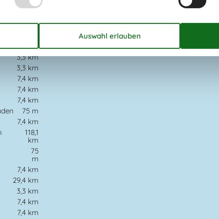
Nur für Ferienaufenthalte
vermietet
Wird nicht an Jugendgruppen
vermietet
3,3 km
3,3 km
7,4 km
7,4 km
7,4 km
aden
75 m
7,4 km
n
118,1
km
75
m
7,4 km
29,4 km
3,3 km
t
7,4 km
7,4 km