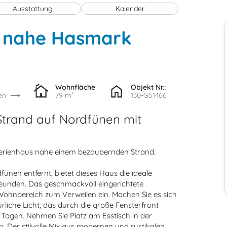
Ausstattung
Kalender
s nahe Hasmark
Wohnfläche
Objekt Nr.:
en
79 m²
130-G51466
Strand auf Nordfünen mit
 Ferienhaus nahe einem bezaubernden Strand.
nen entfernt, bietet dieses Haus die ideale
Freunden. Das geschmackvoll eingerichtete
ohnbereich zum Verweilen ein. Machen Sie es sich
iche Licht, das durch die große Fensterfront
Tagen. Nehmen Sie Platz am Esstisch in der
Der stilvolle Mix aus modernen und rustikalen