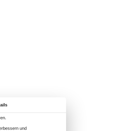
ails
ren.
verbessern und