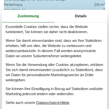
Ferienhaus
216 m²
Haustiere Ja
3
Heizung, Elektroheizung
Zustimmung
Details
Kabelfernsehen, Deutsch und Skandinavisch
Self-Service-Check-in
Essentielle Cookies stellen sicher, dass die Website
Staubsauger
funktioniert, Sie können sie daher nicht deaktivieren.
Strom und Wasser exkl.
Wenn Sie damit einverstanden sind, dass wir Ihre Statistiken
Waschmaschine
erheben, hilft uns dies, die Website zu verbessern und
Winterfest
weiterzuentwickeln. In diesem Fall werden anonymisierte
Wäschetrockner
Daten an unsere Subunternehmer weitergeleitet.
Draußen
Wenn Sie die Verwendung aller Cookies akzeptieren, erklären
Aufladen von Elektroautos nicht inbegriffen Im Preis
Sie sich damit einverstanden (zusätzlich zu Statistiken), dass
Gartenmöbel
wir Daten für personalisierte Marketingzwecke an Dritte
Grill
weitergeben.
Kostenloser Parkplatz auf dem Gelände
4
Sie können Ihre Einwilligung in Bezug auf Statistiken und/oder
Ladestation für Elektroauto
Marketing jederzeit ändern oder widerrufen.
Landschaftsgarten
1442 m²
Privater Garten
Siehe auch unsere
Datanschutzrichtlinie
Rutsche