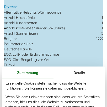
Diverse
Alternative Heizung, Wärmepumpe
Anzahl Hochstühle
1
Anzahl Kinderbetten
1
Anzahl kostenloser Kinder (<4 Jahre)
1
Anzahl Sonnenliegen
5
Baujahr
1999
Baumaterial: Holz
Deutsche Kanäle
ECO, Luft- oder Erdwärmepumpe
ECO, Öko-Recycling vor Ort
EL exkl.
Ferienhaus
124 m²
Zustimmung
Details
Haustiere Nr
Heizung, Elektroheizung
Essentielle Cookies stellen sicher, dass die Website
Renoviert
2024
funktioniert, Sie können sie daher nicht deaktivieren.
Self-Service-Check-in
Staubsauger
Wenn Sie damit einverstanden sind, dass wir Ihre Statistiken
Waschmaschine
erheben, hilft uns dies, die Website zu verbessern und
Wasser inkl.
weiterzuentwickeln. In diesem Fall werden anonymisierte