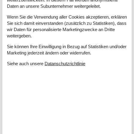
Daten an unsere Subunternehmer weitergeleitet.
Winterfest
Wenn Sie die Verwendung aller Cookies akzeptieren, erklären
Draußen
Sie sich damit einverstanden (zusätzlich zu Statistiken), dass
Gartenmöbel
wir Daten für personalisierte Marketingzwecke an Dritte
Gasgrill
weitergeben.
Grill
Kostenloser Carport auf dem Grundstück
3
Sie können Ihre Einwilligung in Bezug auf Statistiken und/oder
Naturgrundstück
1350 m²
Marketing jederzeit ändern oder widerrufen.
Schaukel und Sandkasten
Siehe auch unsere
Datanschutzrichtlinie
Trampolin
Drinnen
Fußbodenheizung im Badezimmer
Kaminofen
Klimaanlage
Elektrogeräte
1 Fernseher
DK-DR1/TV2
Internet (drahtlos)