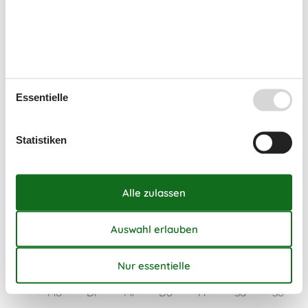
Kalender
Ankunft
September 2026
Essentielle
Mo
Di
Mi
Do
Fr
Sa
So
36
1
2
3
4
5
6
Statistiken
37
7
8
9
10
11
12
13
38
14
15
16
17
18
19
20
39
21
22
23
24
25
26
27
40
28
29
30
41
Oktober 2026
Mo
Di
Mi
Do
Fr
Sa
So