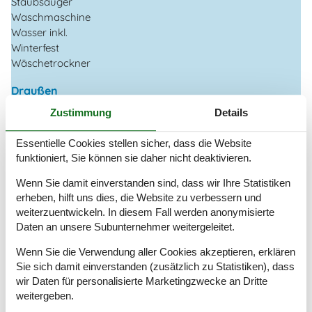
Staubsauger
Waschmaschine
Wasser inkl.
Winterfest
Wäschetrockner
Draußen
Gartenmöbel
Zustimmung
Details
Grill
Kostenloser Parkplatz auf dem Gelände
4
Essentielle Cookies stellen sicher, dass die Website
Naturgrundstück
1184 m²
funktioniert, Sie können sie daher nicht deaktivieren.
Drinnen
Wenn Sie damit einverstanden sind, dass wir Ihre Statistiken
Kaminofen
erheben, hilft uns dies, die Website zu verbessern und
Teilweise Fußbodenheizung
weiterzuentwickeln. In diesem Fall werden anonymisierte
Daten an unsere Subunternehmer weitergeleitet.
Elektrogeräte
Wenn Sie die Verwendung aller Cookies akzeptieren, erklären
1 DVD
Sie sich damit einverstanden (zusätzlich zu Statistiken), dass
1 Fernseher
wir Daten für personalisierte Marketingzwecke an Dritte
DK-DR1/TV2
weitergeben.
Internet (drahtlos)