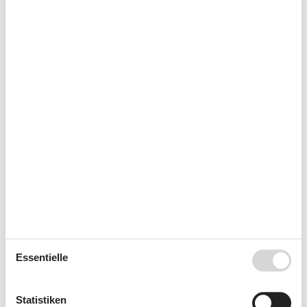
Mo
Di
Mi
Do
Fr
Sa
So
31
1
2
32
3
4
5
6
7
8
9
33
10
11
12
13
14
15
16
34
17
18
19
20
21
22
23
35
24
25
26
27
28
29
30
36
31
September 2026
Mo
Di
Mi
Do
Fr
Sa
So
36
1
2
3
4
5
6
37
7
8
9
10
11
12
13
Essentielle
38
14
15
16
17
18
19
20
39
21
22
23
24
25
26
27
Statistiken