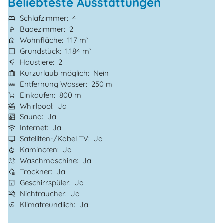
Beliebteste Ausstattungen
Schlafzimmer
4
Badezimmer
2
Wohnfläche
117 m²
Grundstück
1.184 m²
Haustiere
2
Kurzurlaub möglich
Nein
Entfernung Wasser
250 m
Einkaufen
800 m
Whirlpool
Ja
Sauna
Ja
Internet
Ja
Satelliten-/Kabel TV
Ja
Kaminofen
Ja
Waschmaschine
Ja
Trockner
Ja
Geschirrspüler
Ja
Nichtraucher
Ja
Klimafreundlich
Ja