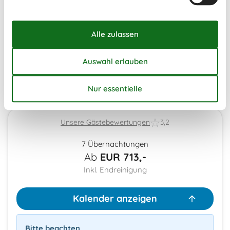
40
28
29
30
41
Frei
Nicht frei
Ankunft möglich
Dauer
Unsere Gästebewertungen
3,2
7 Übernachtungen
Ab
EUR
713,-
Inkl. Endreinigung
Kalender anzeigen
Bitte beachten