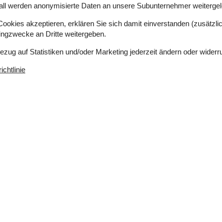
all werden anonymisierte Daten an unsere Subunternehmer weitergele
okies akzeptieren, erklären Sie sich damit einverstanden (zusätzlich
tingzwecke an Dritte weitergeben.
Bezug auf Statistiken und/oder Marketing jederzeit ändern oder widerr
chtlinie
 m²
Entfernung Wasser
5 km
erlaubt
Einkaufen
5 km
ich
Ja
hkeiten
Geschirrspüler
Ja
Nichtraucher
Ja
Ja