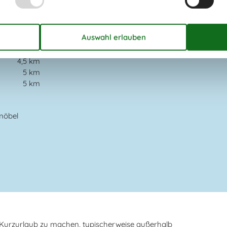
n
129,6
km
4,5
km
5 km
25 km
4,5 km
t
5 km
5 km
möbel
n Kurzurlaub zu machen, typischerweise außerhalb