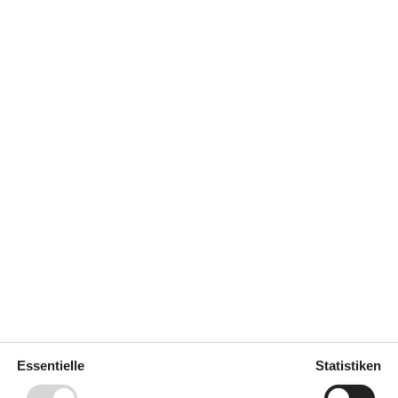
Küche
m
Abzugshaube
Die Küche verfügt über
Warmwasser
Gasherd und
5
Backofen
Kochfelder
Gefrierbox
30 l
Kaffeemaschine
Kühlschrank
Mikrowelle
Spülmaschine
Notiz
Nicht an Institutionen vermietet
4,5 km
Nur für Ferienaufenthalte
5 km
vermietet
5 km
Wird nicht an Jugendgruppen
5 km
vermietet
aden
5 km
Essentielle
Statistiken
5 km