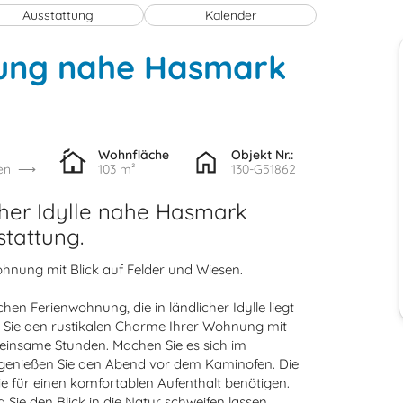
Ausstattung
Kalender
ung nahe Hasmark
Wohnfläche
Objekt Nr.:
en
103 m²
130-G51862
cher Idylle nahe Hasmark
tattung.
hnung mit Blick auf Felder und Wiesen.
hen Ferienwohnung, die in ländlicher Idylle liegt
en Sie den rustikalen Charme Ihrer Wohnung mit
meinsame Stunden. Machen Sie es sich im
genießen Sie den Abend vor dem Kaminofen. Die
ie für einen komfortablen Aufenthalt benötigen.
Sie den Blick in die Natur schweifen lassen.