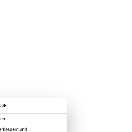
ails
ren.
verbessern und