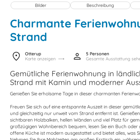
Bilder
Beschreibung
Charmante Ferienwohn
Strand
Otterup
5 Personen
Karte anzeigen
Gesamte Ausstattung seh
Gemütliche Ferienwohnung in ländli
Strand mit Kamin und moderner Auss
Genießen Sie erholsame Tage in dieser charmanten Ferienwo
Freuen Sie sich auf eine entspannte Auszeit in dieser gemütlic
und gleichzeitig nur unweit vom Strand entfernt ist. Genieß
sichtbaren Holzbalken, hellen Wänden und viel Platz für ge
großzügigen Wohnbereich bequem, lesen Sie ein Buch oder 
offene Küche ist modern ausgestattet und bietet alles, was S
Nehmen Sie Ihre Mahlzeiten am großen Esstisch ein, während 