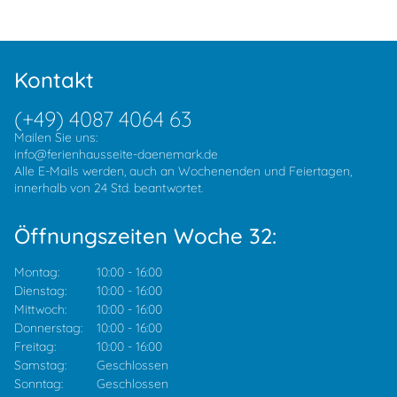
Kontakt
(+49) 4087 4064 63
Mailen Sie uns:
info@ferienhausseite-daenemark.de
Alle E-Mails werden, auch an Wochenenden und Feiertagen,
innerhalb von 24 Std. beantwortet.
Öffnungszeiten Woche 32:
Montag:
10:00
-
16:00
Dienstag:
10:00
-
16:00
Mittwoch:
10:00
-
16:00
Donnerstag:
10:00
-
16:00
Freitag:
10:00
-
16:00
Samstag:
Geschlossen
Sonntag:
Geschlossen