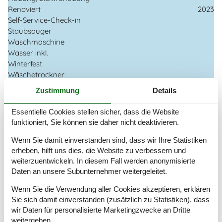
Renoviert
2023
Self-Service-Check-in
Staubsauger
Waschmaschine
Wasser inkl.
Winterfest
Wäschetrockner
Zustimmung
Details
Draußen
Gartenmöbel
Essentielle Cookies stellen sicher, dass die Website
Grill
funktioniert, Sie können sie daher nicht deaktivieren.
Kostenloser Parkplatz auf dem Gelände
3
Landschaftsgarten
1200 m²
Wenn Sie damit einverstanden sind, dass wir Ihre Statistiken
Schaukel
erheben, hilft uns dies, die Website zu verbessern und
weiterzuentwickeln. In diesem Fall werden anonymisierte
Drinnen
Daten an unsere Subunternehmer weitergeleitet.
Kaminofen
Wenn Sie die Verwendung aller Cookies akzeptieren, erklären
Sie sich damit einverstanden (zusätzlich zu Statistiken), dass
Elektrogeräte
wir Daten für personalisierte Marketingzwecke an Dritte
1 DVD
weitergeben.