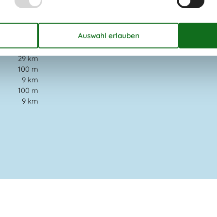
9 km
n
141
km
83
m
9 km
29 km
100 m
t
9 km
100 m
9 km