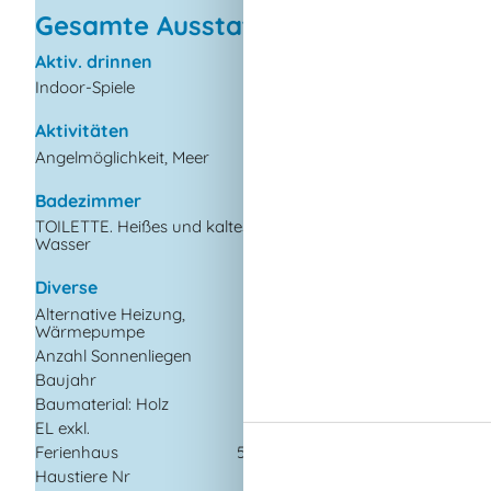
Gesamte Ausstattung
Aktiv. drinnen
Drinnen
Indoor-Spiele
Energiesparendes H
Kaminofen
Aktivitäten
Klimaanlage
Angelmöglichkeit, Meer
Rauchmelder
Badezimmer
Elektrogeräte
TOILETTE. Heißes und kaltes
1 Fernseher
Wasser
Chromecast
Internet (drahtlos)
Diverse
Alternative Heizung,
In der Nähe
Wärmepumpe
Aussen Pool
Anzahl Sonnenliegen
2
Badeland
Baujahr
1961
Bowling
Baumaterial: Holz
Der Palast
EL exkl.
Die nächste Stadt
Ferienhaus
53 m²
Entf. zum Wasser/B
Haustiere Nr