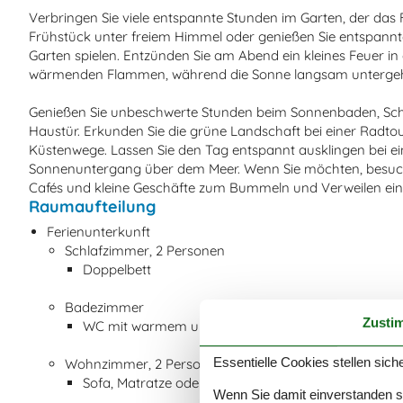
Verbringen Sie viele entspannte Stunden im Garten, der das 
Frühstück unter freiem Himmel oder genießen Sie entspannt
Garten spielen. Entzünden Sie am Abend ein kleines Feuer in 
wärmenden Flammen, während die Sonne langsam untergeh
Genießen Sie unbeschwerte Stunden beim Sonnenbaden, Sc
Haustür. Erkunden Sie die grüne Landschaft bei einer Radt
Küstenwege. Lassen Sie den Tag entspannt ausklingen bei e
Sonnenuntergang über dem Meer. Wenn Sie möchten, besuch
Cafés und kleine Geschäfte zum Bummeln und Verweilen ein
Raumaufteilung
Ferienunterkunft
Schlafzimmer, 2 Personen
Doppelbett
Badezimmer
Zusti
WC mit warmem und kaltem Wasser, Dusche
Essentielle Cookies stellen siche
Wohnzimmer, 2 Personen
Sofa, Matratze oder Ähnliches
Wenn Sie damit einverstanden sin