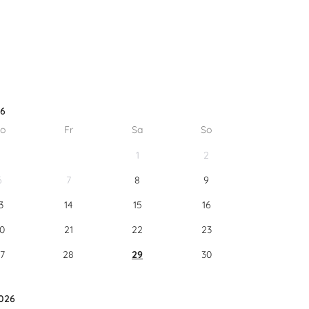
26
o
Fr
Sa
So
1
2
6
7
8
9
3
14
15
16
0
21
22
23
7
28
29
30
026