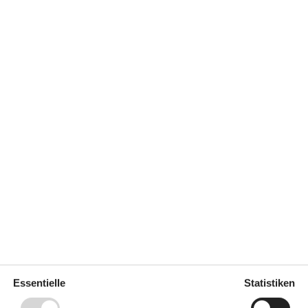
Küche
eizsystem
Die Küche verfügt über
Warmwasser
Elektroherd
4 Kochfelder
Gefriertruhe
30 l
Kaffeemaschine
Kühlschrank
Mikrowelle
Spülmaschine
Notiz
Schlafzimmer ohne Tür
100 m
100 m
9 km
9 km
9 km
Essentielle
Statistiken
aden
83 m