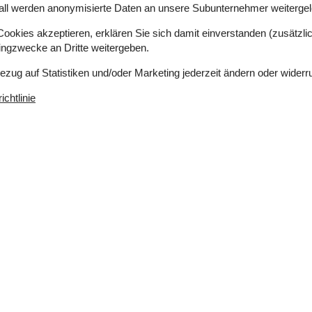
all werden anonymisierte Daten an unsere Subunternehmer weitergele
okies akzeptieren, erklären Sie sich damit einverstanden (zusätzlich
tingzwecke an Dritte weitergeben.
Bezug auf Statistiken und/oder Marketing jederzeit ändern oder widerr
chtlinie
 m²
Entfernung Wasser
83 m
erlaubt
Einkaufen
9 km
ich
Nein
Geschirrspüler
Ja
Ja
Nichtraucher
Ja
Klimafreundlich
Ja