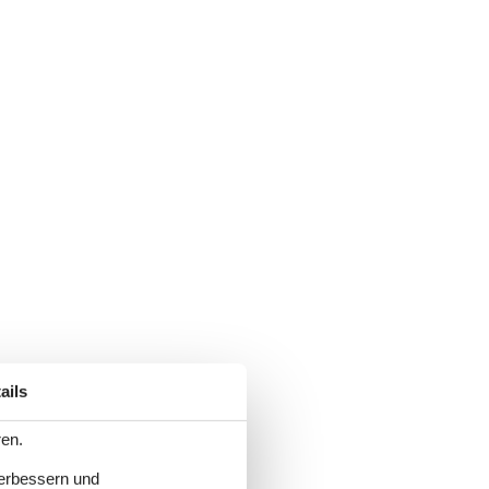
ails
ren.
verbessern und