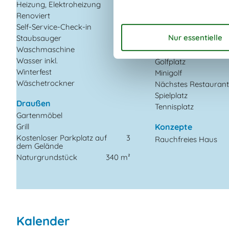
Entfernung Einkauf
Heizung, Elektroheizung
Entfernung Flughafe
Renoviert
2024
BLL
Self-Service-Check-in
Entfernung zu
Staubsauger
Angelmöglichkeiten
Waschmaschine
Fitness Center
Wasser inkl.
Golfplatz
Winterfest
Minigolf
Wäschetrockner
Nächstes Restauran
Spielplatz
Draußen
Tennisplatz
Gartenmöbel
Grill
Konzepte
Kostenloser Parkplatz auf
3
Rauchfreies Haus
dem Gelände
Naturgrundstück
340 m²
Kalender