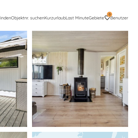
0
finden
Objektnr. suchen
Kurzurlaub
Last Minute
Gebiete
Benutzer