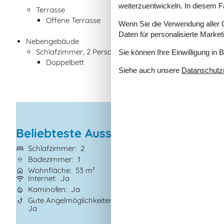
weiterzuentwickeln. In diesem F
Terrasse
Offene Terrasse
Wenn Sie die Verwendung aller Co
Daten für personalisierte Marke
Nebengebäude
Schlafzimmer, 2 Personen
Sie können Ihre Einwilligung in 
Doppelbett
Siehe auch unsere
Datanschutzri
Beliebteste Ausstattungen
Schlafzimmer
2
Grundstück
340
Badezimmer
1
Haustiere
Nicht 
Wohnfläche
53 m²
Kurzurlaub mögl
Internet
Ja
Klimaanlage
Ja
Kaminofen
Ja
Waschmaschine
Gute Angelmöglichkeiten
Trockner
Ja
Ja