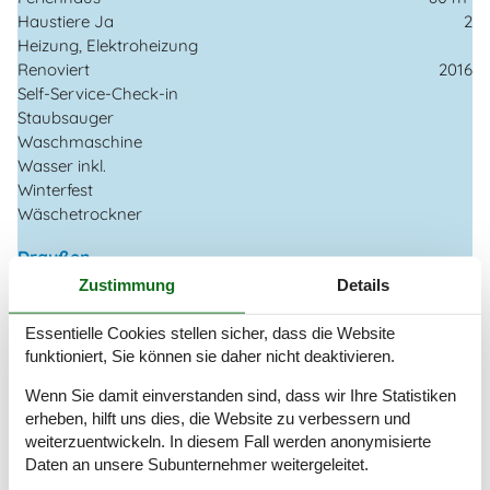
Haustiere Ja
2
Heizung, Elektroheizung
Renoviert
2016
Self-Service-Check-in
Staubsauger
Waschmaschine
Wasser inkl.
Winterfest
Wäschetrockner
Draußen
Dusche im Freien
Zustimmung
Details
Gartenmöbel
Gasgrill
Essentielle Cookies stellen sicher, dass die Website
Grill
funktioniert, Sie können sie daher nicht deaktivieren.
Kostenloser Parkplatz auf dem Gelände
3
Wenn Sie damit einverstanden sind, dass wir Ihre Statistiken
Naturgrundstück
300 m²
erheben, hilft uns dies, die Website zu verbessern und
Spiele für draussen
weiterzuentwickeln. In diesem Fall werden anonymisierte
Daten an unsere Subunternehmer weitergeleitet.
Drinnen