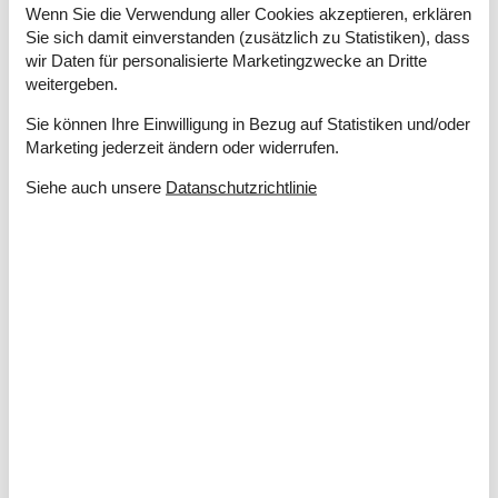
Energiesparendes Heizsystem
Wenn Sie die Verwendung aller Cookies akzeptieren, erklären
Fußbodenheizung im Badezimmer
Sie sich damit einverstanden (zusätzlich zu Statistiken), dass
Kaminofen
wir Daten für personalisierte Marketingzwecke an Dritte
Rauchmelder
weitergeben.
Elektrogeräte
Sie können Ihre Einwilligung in Bezug auf Statistiken und/oder
Marketing jederzeit ändern oder widerrufen.
1 DVD
1 Fernseher
Siehe auch unsere
Datanschutzrichtlinie
Apple TV
Chromecast
DK-DR1
Internet (drahtlos)
Smart TV
In der Nähe
Aussen Pool
575 m
Badeland
575 m
Bowling
8,3 km
Der Palast
8,3 km
Die nächste Stadt
7 km
Entf. zum Wasser/Baden
200 m