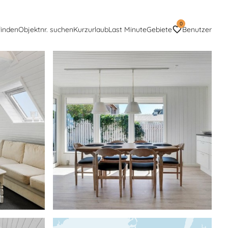
0
finden
Objektnr. suchen
Kurzurlaub
Last Minute
Gebiete
Benutzer