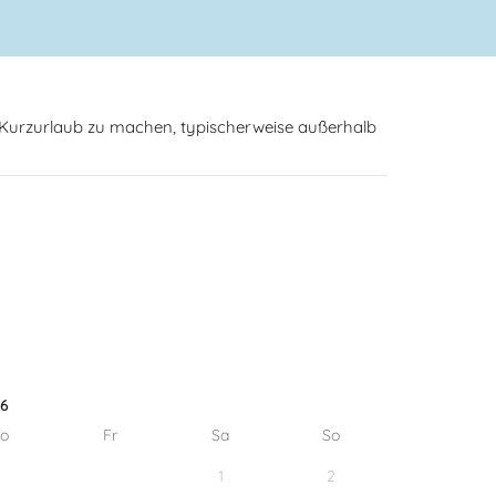
n Kurzurlaub zu machen, typischerweise außerhalb
26
o
Fr
Sa
So
1
2