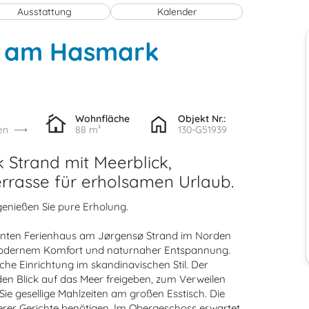
Ausstattung
Kalender
s am Hasmark
Wohnfläche
Objekt Nr.:
en
88 m²
130-G51939
Strand mit Meerblick,
rrasse für erholsamen Urlaub.
enießen Sie pure Erholung.
manten Ferienhaus am Jørgensø Strand im Norden
s modernem Komfort und naturnaher Entspannung.
che Einrichtung im skandinavischen Stil. Der
den Blick auf das Meer freigeben, zum Verweilen
e gesellige Mahlzeiten am großen Esstisch. Die
kerer Gerichte benötigen. Im Obergeschoss erwartet