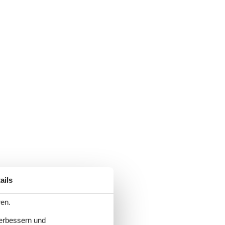
ails
ren.
verbessern und