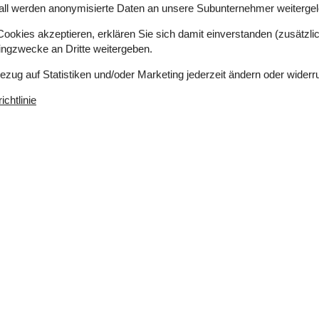
all werden anonymisierte Daten an unsere Subunternehmer weitergele
okies akzeptieren, erklären Sie sich damit einverstanden (zusätzlich
tingzwecke an Dritte weitergeben.
Bezug auf Statistiken und/oder Marketing jederzeit ändern oder widerr
chtlinie
 m²
Entfernung Wasser
10 m
erlaubt
Einkaufen
4.200 m
ich
Ja
Nichtraucher
Ja
Ja
Klimafreundlich
Ja