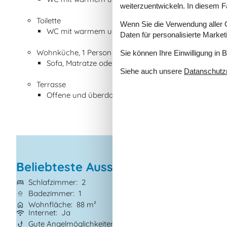
weiterzuentwickeln. In diesem F
Toilette
Wenn Sie die Verwendung aller Co
WC mit warmem und kaltem Wasser
Daten für personalisierte Marke
Wohnküche, 1 Person
Sie können Ihre Einwilligung in 
Sofa, Matratze oder Ähnliches
Siehe auch unsere
Datanschutzri
Terrasse
Offene und überdachte Terrasse
Beliebteste Ausstattungen
Schlafzimmer
2
Grundstück
790
Badezimmer
1
Haustiere
Nicht 
Wohnfläche
88 m²
Kurzurlaub mögl
Internet
Ja
Wasserblick
Ja
Gute Angelmöglichkeiten
Waschmaschine