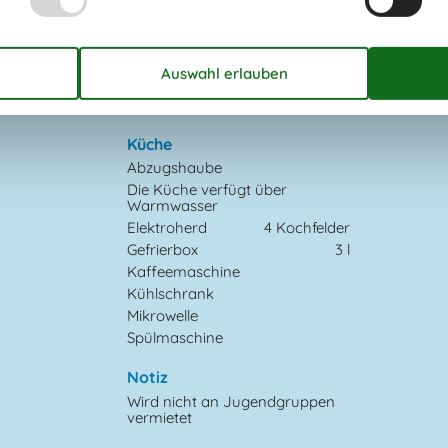
Spielplatz
800 m
Tennisplatz
10 km
Konzepte
Rauchfreies Haus
Küche
Abzugshaube
Die Küche verfügt über
Warmwasser
Elektroherd
4 Kochfelder
Gefrierbox
3 l
Kaffeemaschine
Kühlschrank
Mikrowelle
Spülmaschine
Notiz
Wird nicht an Jugendgruppen
vermietet