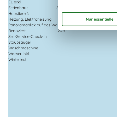
EL exkl.
2 Fernseher
Ferienhaus
88 m²
Chromecast
Haustiere Nr
Internet (drahtlos)
Heizung, Elektroheizung
Panoramablick auf das Wasser
Renoviert
2020
Self-Service-Check-in
Staubsauger
Waschmaschine
Wasser inkl.
Winterfest