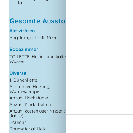
Ja
Geschirrspüler
J
Gesamte Ausstattung
Aktivitäten
Draußen
Angelmöglichkeit, Meer
Dusche im Freien
Gartenmöbel
Badezimmer
Gasgrill
TOILETTE. Heißes und kaltes
Grill
Wasser
Kostenloser Parkplat
dem Gelände
Diverse
Naturgrundstück
1. Dünenkette
Spiele für draussen
Alternative Heizung,
Wärmepumpe
Drinnen
Anzahl Hochstühle
1
Energiesparendes H
Anzahl Kinderbetten
1
Fußbodenheizung i
Anzahl kostenloser Kinder (<4
1
Badezimmer
Jahre)
Rauchmelder
Baujahr
1974
Baumaterial: Holz
Elektrogeräte