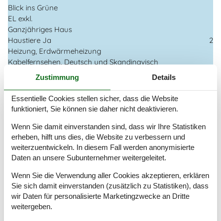
Blick ins Grüne
EL exkl.
Ganzjähriges Haus
Haustiere Ja
2
Heizung, Erdwärmeheizung
Kabelfernsehen, Deutsch und Skandinavisch
Renoviert
2006
Zustimmung
Details
Self-Service-Check-in
Staubsauger
Essentielle Cookies stellen sicher, dass die Website
Waschmaschine
funktioniert, Sie können sie daher nicht deaktivieren.
Wasser inkl.
Winterfest
Wenn Sie damit einverstanden sind, dass wir Ihre Statistiken
erheben, hilft uns dies, die Website zu verbessern und
Wäschetrockner
weiterzuentwickeln. In diesem Fall werden anonymisierte
Zeit Landsitz
160 m²
Daten an unsere Subunternehmer weitergeleitet.
Draußen
Wenn Sie die Verwendung aller Cookies akzeptieren, erklären
Gartenmöbel
Sie sich damit einverstanden (zusätzlich zu Statistiken), dass
Grill
wir Daten für personalisierte Marketingzwecke an Dritte
Kostenloser Parkplatz auf dem Gelände
6
weitergeben.
Naturgrundstück
5000 m²