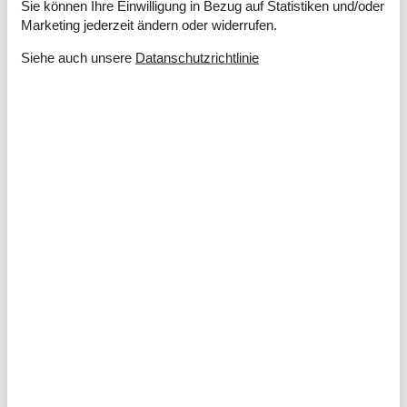
Sie können Ihre Einwilligung in Bezug auf Statistiken und/oder
Drinnen
Marketing jederzeit ändern oder widerrufen.
Teilweise Fußbodenheizung
Siehe auch unsere
Datanschutzrichtlinie
Elektrogeräte
DK-DR1/TV2
Flachbildfernseher
Internet (drahtlos)
In der Nähe
Die nächste Stadt
15 km
Entf. zum Wasser/Baden
6 km
Entfernung Einkauf
500 m
Entfernung zu alt. Wasser/Baden
6 km
Entfernung zu Angelmöglichkeiten
6 km
Nächstes Restaurant
500 m
Konzepte
Aktivitätshaus
Energiesparhaus
Rauchfreies Haus