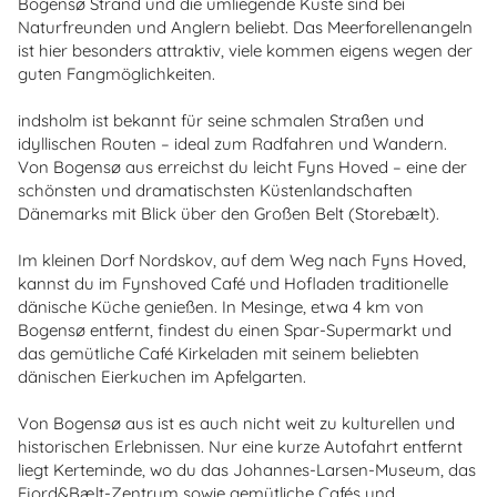
Bogensø Strand und die umliegende Küste sind bei
Naturfreunden und Anglern beliebt. Das Meerforellenangeln
ist hier besonders attraktiv, viele kommen eigens wegen der
guten Fangmöglichkeiten.
indsholm ist bekannt für seine schmalen Straßen und
idyllischen Routen – ideal zum Radfahren und Wandern.
Von Bogensø aus erreichst du leicht Fyns Hoved – eine der
schönsten und dramatischsten Küstenlandschaften
Dänemarks mit Blick über den Großen Belt (Storebælt).
Im kleinen Dorf Nordskov, auf dem Weg nach Fyns Hoved,
kannst du im Fynshoved Café und Hofladen traditionelle
dänische Küche genießen. In Mesinge, etwa 4 km von
Bogensø entfernt, findest du einen Spar-Supermarkt und
das gemütliche Café Kirkeladen mit seinem beliebten
dänischen Eierkuchen im Apfelgarten.
Von Bogensø aus ist es auch nicht weit zu kulturellen und
historischen Erlebnissen. Nur eine kurze Autofahrt entfernt
liegt Kerteminde, wo du das Johannes-Larsen-Museum, das
Fjord&Bælt-Zentrum sowie gemütliche Cafés und