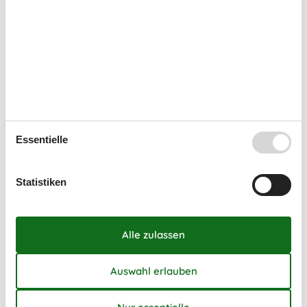
Renoviert
Max. Anzahl Personen
4
Anzahl Haustiere
1
Renoviert im Jahr
2005
Einrichtung
Holzfußboden
Essentielle
Statistiken
Kalender
Ankunft
August 2026
Mo
Di
Mi
Do
Fr
Sa
So