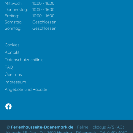
Mittwoch:
10:00
-
16:00
Donnerstag:
10:00
-
16:00
Freitag:
10:00
-
16:00
Samstag:
Geschlossen
Sonntag:
Geschlossen
Cookies
Kontakt
Datenschutzrichtlinie
FAQ
Über uns
Impressum
Angebote und Rabatte
©
Ferienhausseite-Daenemark.de
-
Feline Holidays A/S (AG)
-
Nygade 8B, 2.th -
DK-7400
Herning
-
Dänemark -
Tel.:
(+49) 4087