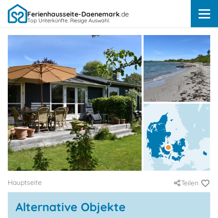
Ferienhausseite-Daenemark
.de
Top Unterkünfte. Riesige Auswahl.
Hauptseite
Teilen
Alternative Objekte