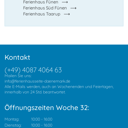
Ferienhaus Fünen
Ferienhaus Süd Fünen
Ferienhaus Taarup
Kontakt
(+49) 4087 4064 63
Mailen Sie uns:
info@ferienhausseite-daenemark.de
Alle E-Mails werden, auch an Wochenenden und Feiertagen,
innerhalb von 24 Std. beantwortet.
Öffnungszeiten Woche 32:
Montag:
10:00
-
16:00
Dienstag:
10:00
-
16:00