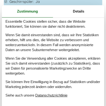
Geschirrspüler
Ja
Nichtraucher
Ja
Zustimmung
Details
Ladestation für Elektroauto
Ja
Klimafreundlich
Ja
Essentielle Cookies stellen sicher, dass die Website
funktioniert, Sie können sie daher nicht deaktivieren.
Gesamte Ausstattung
Wenn Sie damit einverstanden sind, dass wir Ihre Statistiken
Küche
erheben, hilft uns dies, die Website zu verbessern und
Spülmaschine
weiterzuentwickeln. In diesem Fall werden anonymisierte
Daten an unsere Subunternehmer weitergeleitet.
Mikrowelle
Kühl-/Gefrierschrank
Wenn Sie die Verwendung aller Cookies akzeptieren, erklären
Herd mit Backofen
Sie sich damit einverstanden (zusätzlich zu Statistiken), dass
Wasserkocher
wir Daten für personalisierte Marketingzwecke an Dritte
weitergeben.
Badezimmer
Waschmaschine
Sie können Ihre Einwilligung in Bezug auf Statistiken und/oder
Wäschetrockner
Marketing jederzeit ändern oder widerrufen.
Toiletten
1
Siehe auch unsere
Datanschutzrichtlinie
Badezimmer
1
Fußbodenheizung