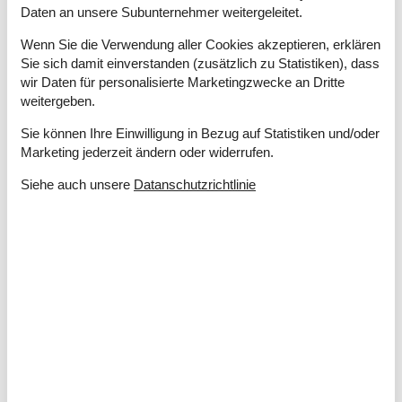
Verbrauchskosten exkl.
Daten an unsere Subunternehmer weitergeleitet.
Waschmaschine
Wenn Sie die Verwendung aller Cookies akzeptieren, erklären
Wasser inkl.
Sie sich damit einverstanden (zusätzlich zu Statistiken), dass
Winterfest
wir Daten für personalisierte Marketingzwecke an Dritte
Wäschetrockner
weitergeben.
Zeit Landsitz
290 m²
Sie können Ihre Einwilligung in Bezug auf Statistiken und/oder
Draußen
Marketing jederzeit ändern oder widerrufen.
Gartenmöbel
Gasgrill
Siehe auch unsere
Datanschutzrichtlinie
Grill
Kostenloser Parkplatz auf dem Gelände
5
Sandkiste
Trampolin
Ungestörtes Gelände
Drinnen
Fußbodenheizung im Badezimmer
Holzofen und Kamin
Rauchmelder