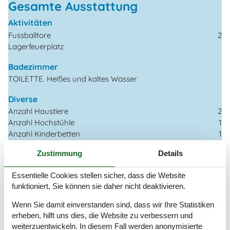
Gesamte Ausstattung
Aktivitäten
Fussballtore
2
Lagerfeuerplatz
Badezimmer
TOILETTE. Heißes und kaltes Wasser
Diverse
Anzahl Haustiere
2
Anzahl Hochstühle
1
Anzahl Kinderbetten
1
Anzahl kostenloser Kinder (<4 Jahre)
2
Zustimmung
Details
Baujahr
1927
Baumaterial: Stein
Essentielle Cookies stellen sicher, dass die Website
Haustiere Ja
2
funktioniert, Sie können sie daher nicht deaktivieren.
In der Nähe des Waldes gelegen
Renoviert
2022
Wenn Sie damit einverstanden sind, dass wir Ihre Statistiken
Satellitenschüssel, deutsche Sender
erheben, hilft uns dies, die Website zu verbessern und
Self-Service-Check-in
weiterzuentwickeln. In diesem Fall werden anonymisierte