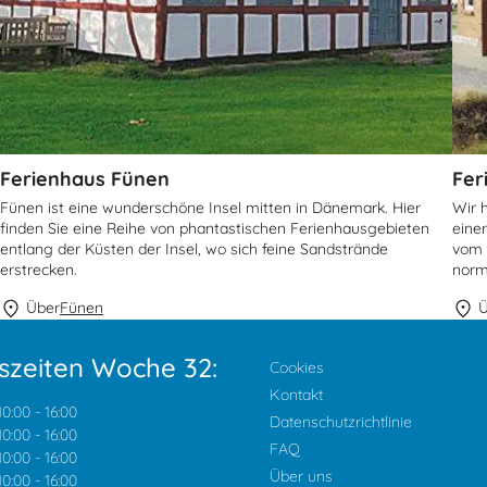
Ferienhaus Fünen
Fer
Fünen ist eine wunderschöne Insel mitten in Dänemark. Hier
Wir 
finden Sie eine Reihe von phantastischen Ferienhausgebieten
eine
entlang der Küsten der Insel, wo sich feine Sandstrände
vom 
erstrecken.
norm
Über
Fünen
Ü
szeiten Woche 32:
Cookies
Kontakt
10:00
-
16:00
Datenschutzrichtlinie
10:00
-
16:00
FAQ
10:00
-
16:00
Über uns
10:00
-
16:00