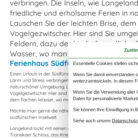
verbringen. Die Inseln, wie Langelan
friedliche und erholsame Ferien in 
Lauschen Sie der leichten Brise, d
Vogelgezwitscher. Hier sind Sie um
Feldern, dazu der kinderfreundliche
Zusti
Wasser, wo man auch Krabben fang
Ferienhaus Südfünsche Inselwelt – Id
Essentielle Cookies stellen siche
Einen Urlaub in der Südfünschen Inselwelt können Sie in e
Wenn Sie damit einverstanden sin
Lärm und Stress verbringen. Die Inseln, wie Langeland oder Ä
weiterzuentwickeln. In diesem F
naturschöner Umgebung. Lauschen Sie der leichten Brise,
Wenn Sie die Verwendung aller Co
Vogelgezwitscher. Hier sind Sie umgeben von Wiesen, Wald u
Daten für personalisierte Marke
dem flachen Wasser, wo man auch Krabben fangen kann.
Sie können Ihre Einwilligung in 
Möchte man gerne die nähere Umgebung erkunden, dann gibt 
südfünschen Inselwelt.
Siehe auch unsere
Datanschutzri
Langeland lockt mit seinen schönen Stränden bei Bukkemose,
Tranekaer Schloss, das Kriegsmuseum im Langelandsfort, di