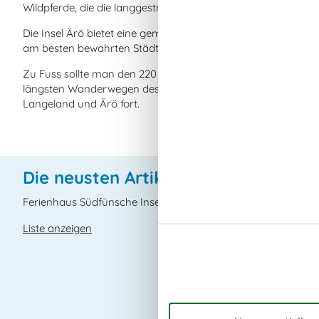
Wildpferde, die die langgestreckte Insel bevölkern.
Die Insel Ärö bietet eine gemütliche Atmosphäre, maritime 
am besten bewahrten Städte in Dänemark aus dem 17. Jahrh
Zu Fuss sollte man den 220 Kilometer langen Inselwelt-Wand
längsten Wanderwegen des Landes und erstreckt sich über S
Langeland und Ärö fort.
Die neusten Artikel über Süd See
Ferienhaus Südfünsche Inselwelt
Liste anzeigen