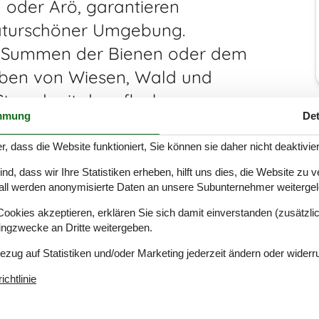
d oder Ärö, garantieren
naturschöner Umgebung.
em Summen der Bienen oder dem
geben von Wiesen, Wald und
 Strand mit dem flachen
mmung
Det
en kann.
yll so weit das Auge reicht
r, dass die Website funktioniert, Sie können sie daher nicht deaktivie
inem gemütlichen Fachwerkhäuschen abseits von
d, dass wir Ihre Statistiken erheben, hilft uns dies, die Website zu 
rö, garantieren friedliche und erholsame Ferien in
all werden anonymisierte Daten an unsere Subunternehmer weitergele
 dem Summen der Bienen oder dem
okies akzeptieren, erklären Sie sich damit einverstanden (zusätzlich
nd Feldern, dazu der kinderfreundliche Strand mit
tingzwecke an Dritte weitergeben.
Bezug auf Statistiken und/oder Marketing jederzeit ändern oder widerr
es viel zu erleben während der Ferien in der
chtlinie
 Ristinge und Stoense. Hier finden Sie auch das
e charakteristischen Huthügel bei Humble und die