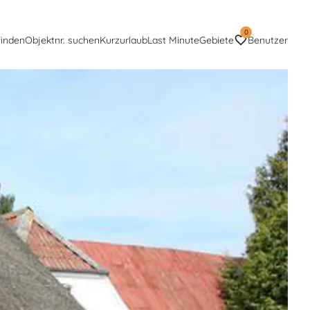
0
finden
Objektnr. suchen
Kurzurlaub
Last Minute
Gebiete
Benutzer