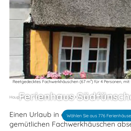
Reetgedecktes Fachwerkhäuschen (67 m²) für 4 Personen, mit vi
Ferienhaus Südfünsche
Hauptseite
Gebiete
Dänemark
Fünen
Süd Fünen
Einen Urlaub in der Südfünschen Inse
Wählen Sie aus 776 Ferienhäuse
gemütlichen Fachwerkhäuschen absei