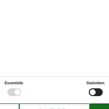
Stimmung im Hafenörtchen Marstal, und eine der
undert, das malerische Ärösköbing.
erpfad (Öhavssti) erkunden. Er gehört zu den
üdfünen, setzt sich dabei Richtung Taasinge,
Das sagen die Kun
Einfach, überschaubar und schne
Essentielle
Statistiken
Sehr einfach zu buchen und das 
Buchung.