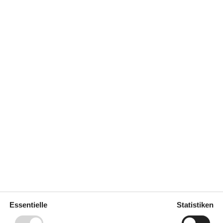
Parken auf dem Grundstück
Schaukel
Sonnenschirm
Terrasse
erfach
40 l
Regeln
Aufladung von Elektroautos
nicht erlaubt
HAUSTIER NICHT ERLAUBT
Rauchen verboten
Preis inbegriffen
Endreinigung inkl.
Essentielle
Statistiken
n Kurzurlaub zu machen, typischerweise außerhalb