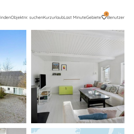
0
finden
Objektnr. suchen
Kurzurlaub
Last Minute
Gebiete
Benutzer