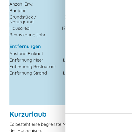
Anzahl Erw.
10
Küchengeräte
Baujahr
1893
Abzugshaube
Grundstück /
3000
Naturgrund
m²
Kaffeemaschine
Hausareal
170 m²
Kühlschrank m/Gefri
Renovierungsjahr
1999
Spülmaschine
Waschmaschine
Entfernungen
Wasserkocher
Abstand Einkauf
5 km
Wäschetrockner
Entfernung Meer
1,5 km
Entfernung Restaurant
5 km
Multimedien
Entfernung Strand
1,5 km
Chromecast
TV
WI-FI
Kurzurlaub
Es besteht eine begrenzte Möglichkeit das ganze Jahr eine
der Hochsaison.