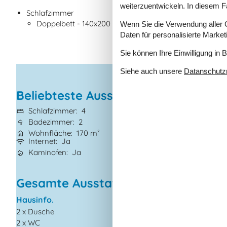
weiterzuentwickeln. In diesem F
Schlafzimmer
Doppelbett - 140x200 cm
Wenn Sie die Verwendung aller Co
Daten für personalisierte Marke
Sie können Ihre Einwilligung in 
Siehe auch unsere
Datanschutzri
Beliebteste Ausstattungen
Schlafzimmer
4
Grundstück
3.0
Badezimmer
2
Haustiere
Nicht 
Wohnfläche
170 m²
Kurzurlaub mögl
Internet
Ja
Waschmaschine
Kaminofen
Ja
Trockner
Ja
Gesamte Ausstattung
Hausinfo.
Energie/Heizung
2 x Dusche
Elektroheizung
2 x WC
Kaminofen