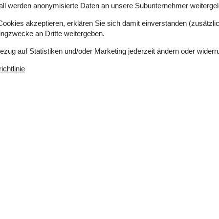
all werden anonymisierte Daten an unsere Subunternehmer weitergele
okies akzeptieren, erklären Sie sich damit einverstanden (zusätzlich
tingzwecke an Dritte weitergeben.
Bezug auf Statistiken und/oder Marketing jederzeit ändern oder widerr
chtlinie
00 m²
Entfernung Wasser
1.500 m
erlaubt
Einkaufen
5 km
ich
Ja
Ja
Geschirrspüler
Ja
Nichtraucher
Ja
Draußen
Gartenmöbel
Grill
Kohle