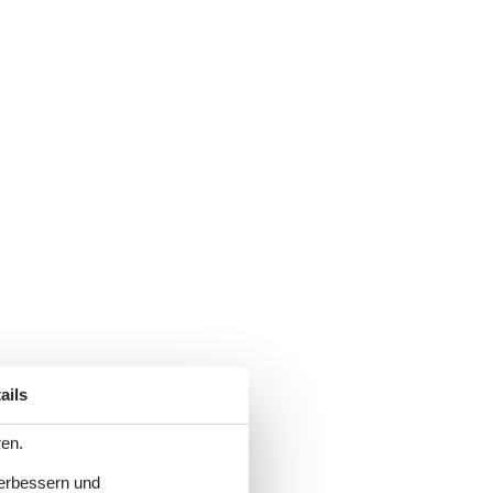
ails
ren.
verbessern und