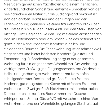
Meer, dem gemütlichen Yachthafen und einem herrlichen,
kinderfreundlichen Sandstrand entfernt – umgeben von der
beeindruckenden Natur, für die Südlangeland bekannt ist.
Von den großen Terrassen und der Umgebung der
Ferienwohnung genießen Sie einen traumhaften Blick über
die Ostsee bis hin zu den Inseln Ærø und den Steilküsten von
Ristinge Klint. Beginnen Sie den Tag mit einem erfrischenden
Bad im Hafenbecken oder am Strand – beides befindet sich
ganz in der Nähe. Moderner Komfort in hellen und
einladenden Räumen Die Ferienwohnung ist geschmackvoll
eingerichtet und bietet höchsten Komfort, Qualität und
Entspannung. Fußbodenheizung sorgt in der gesamten
Wohnung für ein angenehmes Wohnklima. Die Wohnung
verfügt über: Großzügigen Eingangsbereich mit Garderobe.
Helles und geräumiges Wohnzimmer mit Kaminofen,
schallgedämmter Decke und großen Fensterfronten.
Moderne, gut ausgestattete Küche mit offenem Ess- und
Wohnbereich. Zwei große Schlafzimmer mit komfortablen
Doppelbetten. Luxuriöses Badezimmer mit Dusche,
Whirlpool und Sauna. Gäste-WC mit Waschmaschine. Vom
Wohnzimmer und der Wohnküche gelangen Sie direkt auf