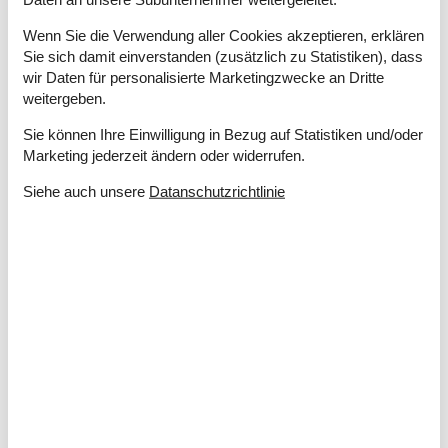
Entfernung Wasser
20 m
Einkaufen
310 m
Wenn Sie die Verwendung aller Cookies akzeptieren, erklären
Whirlpool
Ja
Sie sich damit einverstanden (zusätzlich zu Statistiken), dass
Sauna
Ja
wir Daten für personalisierte Marketingzwecke an Dritte
Internet
Ja
weitergeben.
Satelliten-/Kabel TV
Ja
Waschmaschine
Ja
Sie können Ihre Einwilligung in Bezug auf Statistiken und/oder
Trockner
Ja
Marketing jederzeit ändern oder widerrufen.
Geschirrspüler
Ja
Siehe auch unsere
Datanschutzrichtlinie
Nichtraucher
Ja
Klimafreundlich
Ja
Gesamte Ausstattung
Badezimmer
Badewanne
Badezimmer
Dusche
Waschbecken
WC