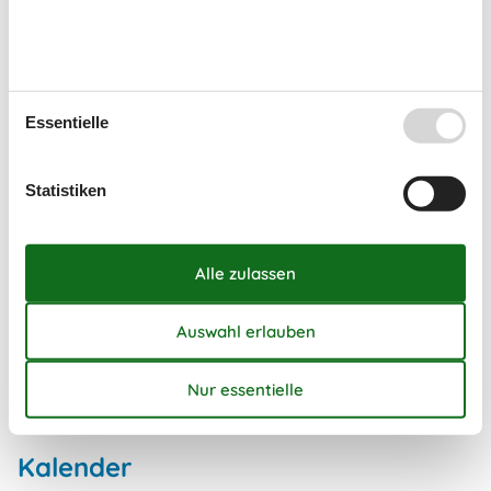
Gefriertruhe
Gefriertruhe 60-99 L
Kaffeemaschine
Kühlschrank
Mikrowelle
Essentielle
Spülmaschine
Wellness
Statistiken
Whirlpool
Kurzurlaub
Es besteht eine begrenzte Möglichkeit das ganze Jahr einen
Kurzurlaub zu machen, typischerweise außerhalb der
Hochsaison.
Kalender