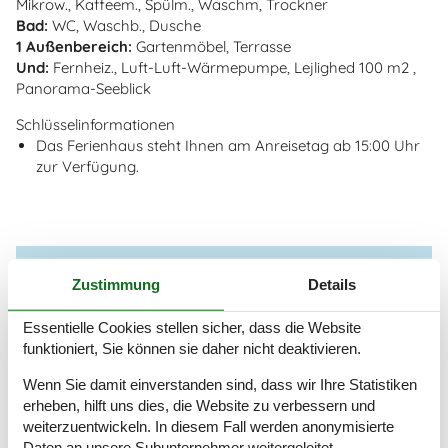
Mikrow., Kaffeem., Spülm., Waschm, Trockner
Bad:
WC, Waschb., Dusche
1 Außenbereich:
Gartenmöbel, Terrasse
Und:
Fernheiz., Luft-Luft-Wärmepumpe, Lejlighed 100 m2 ,
Panorama-Seeblick
Schlüsselinformationen
Das Ferienhaus steht Ihnen am Anreisetag ab 15:00 Uhr
zur Verfügung.
Zustimmung
Details
Beliebteste Ausstattungen
Essentielle Cookies stellen sicher, dass die Website
Schlafzimmer
2
funktioniert, Sie können sie daher nicht deaktivieren.
Badezimmer
1
Wohnfläche
92 m²
Wenn Sie damit einverstanden sind, dass wir Ihre Statistiken
Haustiere
2
erheben, hilft uns dies, die Website zu verbessern und
Kurzurlaub möglich
Ja
weiterzuentwickeln. In diesem Fall werden anonymisierte
Daten an unsere Subunternehmer weitergeleitet.