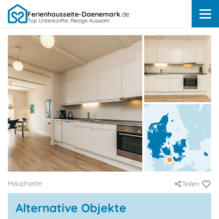
Ferienhausseite-Daenemark
.de
Top Unterkünfte. Riesige Auswahl.
Hauptseite
Teilen
Alternative Objekte