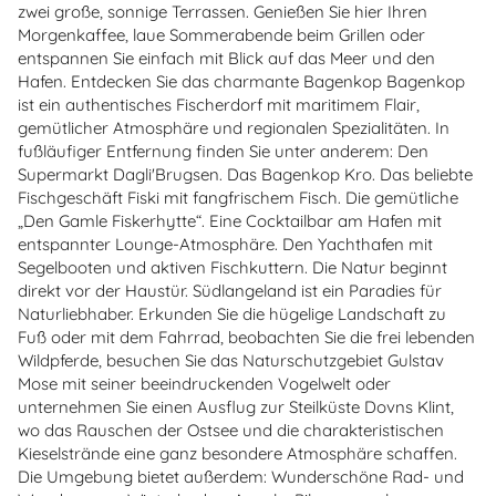
zwei große, sonnige Terrassen. Genießen Sie hier Ihren
Morgenkaffee, laue Sommerabende beim Grillen oder
entspannen Sie einfach mit Blick auf das Meer und den
Hafen. Entdecken Sie das charmante Bagenkop Bagenkop
ist ein authentisches Fischerdorf mit maritimem Flair,
gemütlicher Atmosphäre und regionalen Spezialitäten. In
fußläufiger Entfernung finden Sie unter anderem: Den
Supermarkt Dagli'Brugsen. Das Bagenkop Kro. Das beliebte
Fischgeschäft Fiski mit fangfrischem Fisch. Die gemütliche
„Den Gamle Fiskerhytte“. Eine Cocktailbar am Hafen mit
entspannter Lounge-Atmosphäre. Den Yachthafen mit
Segelbooten und aktiven Fischkuttern. Die Natur beginnt
direkt vor der Haustür. Südlangeland ist ein Paradies für
Naturliebhaber. Erkunden Sie die hügelige Landschaft zu
Fuß oder mit dem Fahrrad, beobachten Sie die frei lebenden
Wildpferde, besuchen Sie das Naturschutzgebiet Gulstav
Mose mit seiner beeindruckenden Vogelwelt oder
unternehmen Sie einen Ausflug zur Steilküste Dovns Klint,
wo das Rauschen der Ostsee und die charakteristischen
Kieselstrände eine ganz besondere Atmosphäre schaffen.
Die Umgebung bietet außerdem: Wunderschöne Rad- und