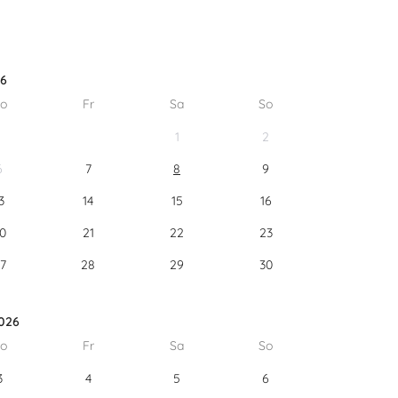
26
o
Fr
Sa
So
1
2
6
7
8
9
3
14
15
16
0
21
22
23
7
28
29
30
026
o
Fr
Sa
So
3
4
5
6