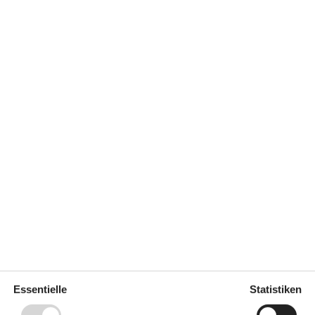
Konzepte
Nahe am Meer
z auf
2
Rauchfreies Haus
Küche
702 m²
Abzugshaube
Die Küche verfügt über
Warmwasser
Gefriertruhe
83 l
Induktionskochfeld
4
Kochfelder
Kaffeemaschine
Kühlschrank
Mikrowelle
Spülmaschine
25 km
Essentielle
Statistiken
aden
90 m
259 m