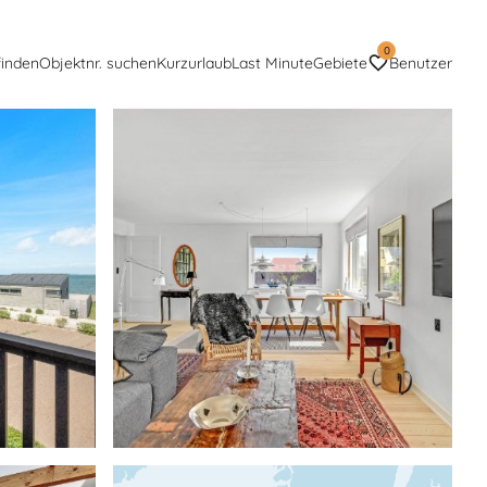
0
finden
Objektnr. suchen
Kurzurlaub
Last Minute
Gebiete
Benutzer