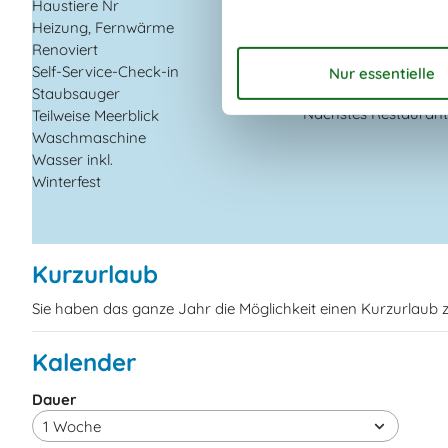
Haustiere Nr
Entfernung zu alt.
Heizung, Fernwärme
Wasser/Baden
Renoviert
2021
Entfernung zu
Angelmöglichkeiten
Self-Service-Check-in
Golfplatz
Staubsauger
Nächstes Restauran
Teilweise Meerblick
Waschmaschine
Wasser inkl.
Winterfest
Kurzurlaub
Sie haben das ganze Jahr die Möglichkeit einen Kurzurlaub
Kalender
Dauer