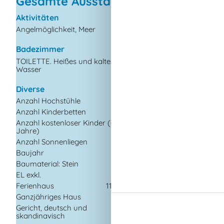
Gesamte Ausstattung
Aktivitäten
Draußen
Angelmöglichkeit, Meer
Gartenmöbel
Kostenloser Parkplat
dem Gelände
Badezimmer
Kugelgrill
TOILETTE. Heißes und kaltes
Wasser
Naturgrundstück
Diverse
Drinnen
Anzahl Hochstühle
1
Rauchmelder
Anzahl Kinderbetten
1
Elektrogeräte
Anzahl kostenloser Kinder (<4
1
Jahre)
1 Fernseher
Anzahl Sonnenliegen
2
DK-DR1
Baujahr
1952
Internet (drahtlos)
Baumaterial: Stein
Radio
EL exkl.
Ferienhaus
114 m²
In der Nähe
Ganzjähriges Haus
Die nächste Stadt
Gericht, deutsch und
Entf. zum Wasser/B
skandinavisch
Entfernung Einkauf