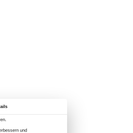
ails
ren.
verbessern und