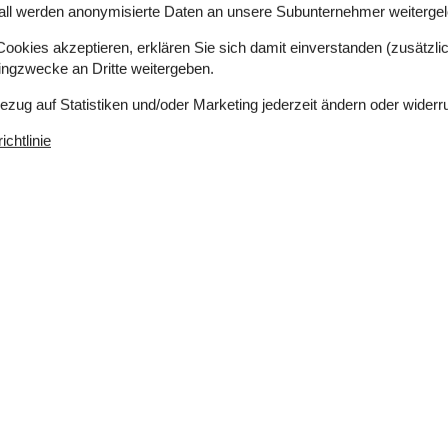
all werden anonymisierte Daten an unsere Subunternehmer weitergele
okies akzeptieren, erklären Sie sich damit einverstanden (zusätzlich
tingzwecke an Dritte weitergeben.
Bezug auf Statistiken und/oder Marketing jederzeit ändern oder widerr
chtlinie
 m²
Entfernung Wasser
90 m
erlaubt
Einkaufen
259 m
ich
Ja
Nichtraucher
Ja
Ja
a