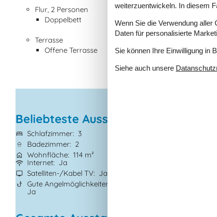
weiterzuentwickeln. In diesem F
Flur, 2 Personen
Doppelbett
Wenn Sie die Verwendung aller Co
Daten für personalisierte Marke
Terrasse
Offene Terrasse
Sie können Ihre Einwilligung in 
Siehe auch unsere
Datanschutzri
Beliebteste Ausstattungen
Schlafzimmer
3
Grundstück
702
Badezimmer
2
Haustiere
Nicht 
Wohnfläche
114 m²
Kurzurlaub mögl
Internet
Ja
Wasserblick
Ja
Satelliten-/Kabel TV
Ja
Waschmaschine
Gute Angelmöglichkeiten
Geschirrspüler
J
Ja