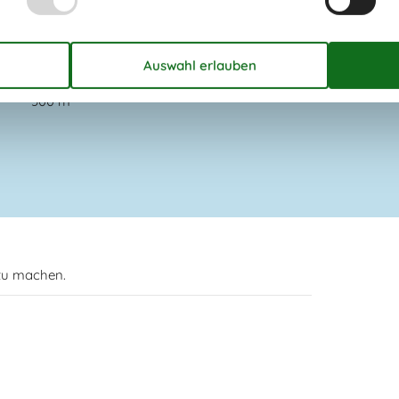
90
m
90
m
10 km
t
500 m
 zu machen.