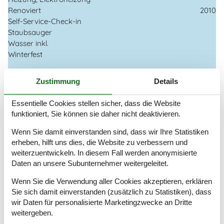
Renoviert
2010
Self-Service-Check-in
Staubsauger
Wasser inkl.
Winterfest
Draußen
Zustimmung
Details
Eingezäuntes Grundstück
Gartenmöbel
Essentielle Cookies stellen sicher, dass die Website
Grill
funktioniert, Sie können sie daher nicht deaktivieren.
Kostenloser Parkplatz auf dem Gelände
4
Ladestation für Elektroauto
Wenn Sie damit einverstanden sind, dass wir Ihre Statistiken
Naturgrundstück
753 m²
erheben, hilft uns dies, die Website zu verbessern und
weiterzuentwickeln. In diesem Fall werden anonymisierte
Drinnen
Daten an unsere Subunternehmer weitergeleitet.
Energiesparendes Heizsystem
Wenn Sie die Verwendung aller Cookies akzeptieren, erklären
Fußbodenheizung im Badezimmer
Sie sich damit einverstanden (zusätzlich zu Statistiken), dass
Kaminofen
wir Daten für personalisierte Marketingzwecke an Dritte
Rauchmelder
weitergeben.