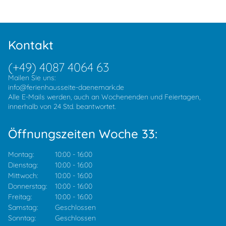
Kontakt
(+49) 4087 4064 63
Mailen Sie uns:
info@ferienhausseite-daenemark.de
Alle E-Mails werden, auch an Wochenenden und Feiertagen,
innerhalb von 24 Std. beantwortet.
Öffnungszeiten Woche 33:
Montag:
10:00
-
16:00
Dienstag:
10:00
-
16:00
Mittwoch:
10:00
-
16:00
Donnerstag:
10:00
-
16:00
Freitag:
10:00
-
16:00
Samstag:
Geschlossen
Sonntag:
Geschlossen