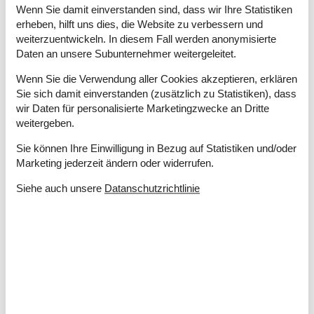
Wenn Sie damit einverstanden sind, dass wir Ihre Statistiken
Kühlschrank
erheben, hilft uns dies, die Website zu verbessern und
Spülmaschine
weiterzuentwickeln. In diesem Fall werden anonymisierte
Toaster
Daten an unsere Subunternehmer weitergeleitet.
Wasserkocher
Weingläser
Wenn Sie die Verwendung aller Cookies akzeptieren, erklären
Sie sich damit einverstanden (zusätzlich zu Statistiken), dass
Draussen
wir Daten für personalisierte Marketingzwecke an Dritte
Außenkamin oder Feuerstelle
weitergeben.
Boot (zu mieten)
Zuschlag
Sie können Ihre Einwilligung in Bezug auf Statistiken und/oder
Gartenmöbel
Marketing jederzeit ändern oder widerrufen.
Grill
Ladestation für Elektrofahrzeuge
Siehe auch unsere
Datanschutzrichtlinie
Parken
Kostenlos
Spielplatz
Eignung
Haus ist für Kinder geeignet
Haus ist für Nichtraucher
Haus ist gut zum Segeln geeignet
Haus ist gut zum Surfen geeignet