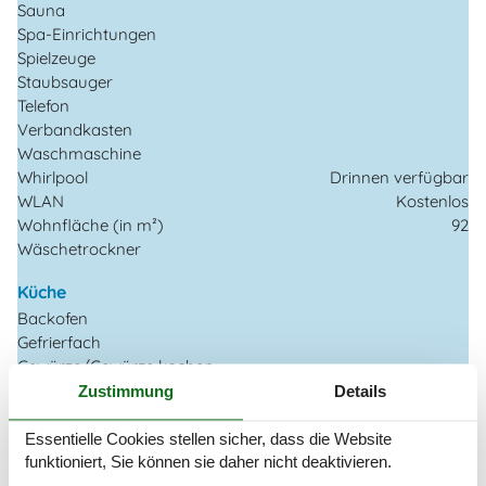
Sauna
Spa-Einrichtungen
Spielzeuge
Staubsauger
Telefon
Verbandkasten
Waschmaschine
Whirlpool
Drinnen verfügbar
WLAN
Kostenlos
Wohnfläche (in m²)
92
Wäschetrockner
Küche
Backofen
Gefrierfach
Gewürze/Gewürze kochen
Kaffeemaschine
Regular
Zustimmung
Details
Kochgrundlagen (Töpfe und Pfannen)
Küche
Essentielle Cookies stellen sicher, dass die Website
Küchenherd
Electric
funktioniert, Sie können sie daher nicht deaktivieren.
Küchenutensilien