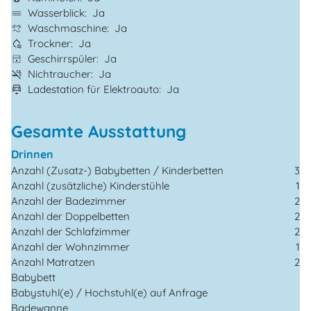
Wasserblick
Ja
Waschmaschine
Ja
Trockner
Ja
Geschirrspüler
Ja
Nichtraucher
Ja
Ladestation für Elektroauto
Ja
Gesamte Ausstattung
Drinnen
Anzahl (Zusatz-) Babybetten / Kinderbetten
3
Anzahl (zusätzliche) Kinderstühle
1
Anzahl der Badezimmer
2
Anzahl der Doppelbetten
2
Anzahl der Schlafzimmer
2
Anzahl der Wohnzimmer
1
Anzahl Matratzen
2
Babybett
Babystuhl(e) / Hochstuhl(e) auf Anfrage
Badewanne