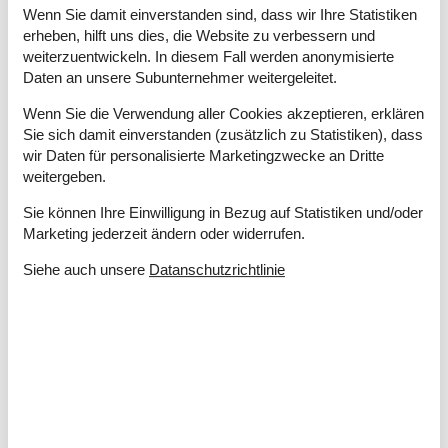
Wenn Sie damit einverstanden sind, dass wir Ihre Statistiken
Gemeinsamkeiten
150000 m²
erheben, hilft uns dies, die Website zu verbessern und
Grill
weiterzuentwickeln. In diesem Fall werden anonymisierte
Kostenloser Parkplatz auf dem Gelände
Daten an unsere Subunternehmer weitergeleitet.
Kugelgrill
Wenn Sie die Verwendung aller Cookies akzeptieren, erklären
Drinnen
Sie sich damit einverstanden (zusätzlich zu Statistiken), dass
Fußbodenheizung im Badezimmer
wir Daten für personalisierte Marketingzwecke an Dritte
Rauchmelder
weitergeben.
Elektrogeräte
Sie können Ihre Einwilligung in Bezug auf Statistiken und/oder
1 Fernseher
Marketing jederzeit ändern oder widerrufen.
DK-DR1/TV2
Siehe auch unsere
Datanschutzrichtlinie
Internet (drahtlos)
In der Nähe
Aktivitätszentrum
100 m
Aussen Pool
100 m
Die nächste Stadt
18,5 km
Entf. zum Wasser/Baden
180 m
Entfernung Einkauf
8,7 km