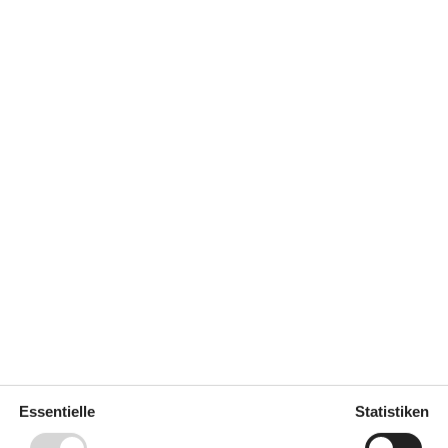
Entfernung zu
250
Angelmöglichkeiten
m
878 m²
Golfplatz
18 km
Nächstes Restaurant
300 m
Konzepte
n
Energiesparhaus
Nahe am Meer
Rauchfreies Haus
Küche
eizsystem
Abzugshaube
Die Küche verfügt über
Warmwasser
Elektroherd
4 Kochfelder
Gefriertruhe
33 l
Kaffeemaschine
Kühlschrank
Mikrowelle
Essentielle
Statistiken
Spülmaschine