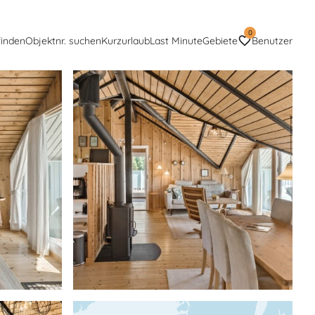
0
finden
Objektnr. suchen
Kurzurlaub
Last Minute
Gebiete
Benutzer