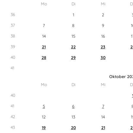
Mo
Di
Mi
D
36
1
2
37
7
8
9
1
38
14
15
16
1
39
21
22
23
2
40
28
29
30
41
Oktober 20
Mo
Di
Mi
D
40
41
5
6
7
42
12
13
14
1
43
19
20
21
2