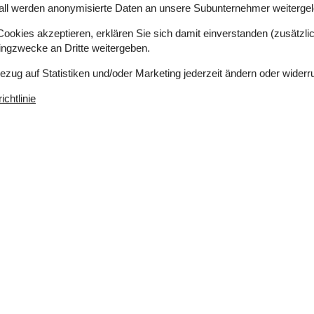
all werden anonymisierte Daten an unsere Subunternehmer weitergele
okies akzeptieren, erklären Sie sich damit einverstanden (zusätzlich
tingzwecke an Dritte weitergeben.
Bezug auf Statistiken und/oder Marketing jederzeit ändern oder widerr
chtlinie
 m²
Entfernung Wasser
245 m
erlaubt
Einkaufen
2.400 m
ich
Ja
Klimafreundlich
Ja
a
In der Nähe
Die nächste Stadt
12 km
Entf. zum Wasser/Baden
245 m
z auf
3
Entfernung Einkauf
2,4 km