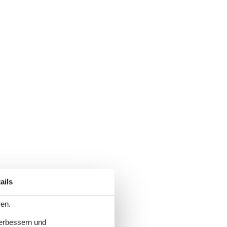
ails
ren.
verbessern und