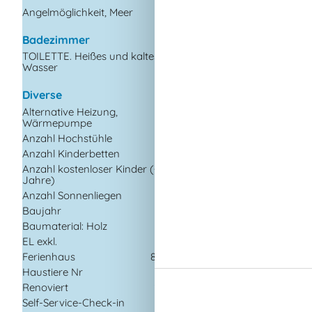
dem Gelände
Angelmöglichkeit, Meer
Kugelgrill
Badezimmer
Naturgrundstück
Spiele für draussen
TOILETTE. Heißes und kaltes
Wasser
Spielhaus
Spielzeug für drauße
Diverse
Trampolin
Alternative Heizung,
Ungestörtes Gelände
Wärmepumpe
Anzahl Hochstühle
1
Drinnen
Anzahl Kinderbetten
1
Energiesparendes H
Anzahl kostenloser Kinder (<4
1
Kaminofen
Jahre)
Klimaanlage
Anzahl Sonnenliegen
2
Rauchmelder
Baujahr
1977
Baumaterial: Holz
Elektrogeräte
EL exkl.
2 Fernseher
Ferienhaus
83 m²
CD Gerät
Haustiere Nr
Chromecast
Renoviert
2005
Internet (drahtlos)
Self-Service-Check-in