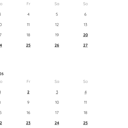
o
Fr
Sa
So
3
4
5
6
0
11
12
13
7
18
19
20
4
25
26
27
26
o
Fr
Sa
So
1
2
3
4
8
9
10
11
5
16
17
18
2
23
24
25