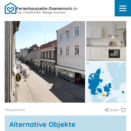
Ferienhausseite-Daenemark
.de
Top Unterkünfte. Riesige Auswahl.
Hauptseite
Teilen
Alternative Objekte