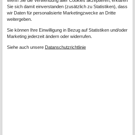
Sie sich damit einverstanden (zusätzlich zu Statistiken), dass
Entfernung
wir Daten für personalisierte Marketingzwecke an Dritte
Bus
200 m
weitergeben.
Einkauf
50 m
Sie können Ihre Einwilligung in Bezug auf Statistiken und/oder
Restaurant
50 m
Marketing jederzeit ändern oder widerrufen.
Küche
Siehe auch unsere
Datanschutzrichtlinie
Backofen
Gefriertruhe
Gefriertruhe 60-99 L
Induktionsherd
Kaffeemaschine
Kühlschrank
Kühlschrank mit Gefrierfach
Spülmaschine
Kurzurlaub