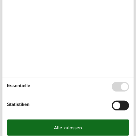
36
31
September 2026
Mo
Di
Mi
Do
Fr
Sa
So
36
1
2
3
4
5
6
37
7
8
9
10
11
12
13
38
14
15
16
17
18
19
20
39
21
22
23
24
25
26
27
40
28
29
30
Essentielle
41
Frei
Nicht frei
Ankunft möglich
Statistiken
Dauer