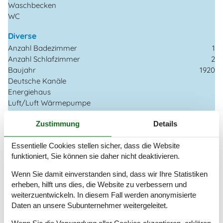
Waschbecken
WC
Diverse
Anzahl Badezimmer
1
Anzahl Schlafzimmer
2
Baujahr
1920
Deutsche Kanäle
Energiehaus
Luft/Luft Wärmepumpe
Nationales Fernsehen
Zustimmung
Details
Nichtraucher
Renoviert
2022
Essentielle Cookies stellen sicher, dass die Website
Wohnfläche in m²
115 m²
funktioniert, Sie können sie daher nicht deaktivieren.
Drinnen
Wenn Sie damit einverstanden sind, dass wir Ihre Statistiken
Deutsche TV-Kanäle
erheben, hilft uns dies, die Website zu verbessern und
Parabol
weiterzuentwickeln. In diesem Fall werden anonymisierte
TV
Daten an unsere Subunternehmer weitergeleitet.
Waschmaschine
Wäschetrockner
Wenn Sie die Verwendung aller Cookies akzeptieren, erklären